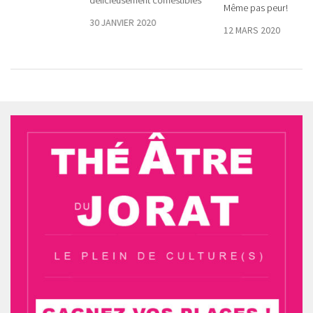
délicieusement comestibles
24
Même pas peur !
30 JANVIER 2020
12 MARS 2020