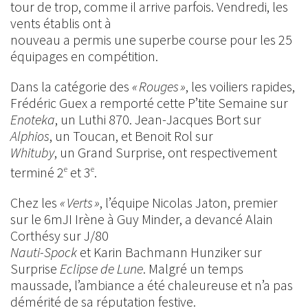
tour de trop, comme il arrive parfois. Vendredi, les
vents établis ont à
nouveau a permis une superbe course pour les 25
équipages en compétition.
Dans la catégorie des
« Rouges »
, les voiliers rapides,
Frédéric Guex a remporté cette P’tite Semaine sur
Enoteka
, un Luthi 870. Jean-Jacques Bort sur
Alphios
, un Toucan, et Benoit Rol sur
Whituby
, un Grand Surprise, ont respectivement
terminé 2
et 3
.
e
e
Chez les
« Verts »
, l’équipe Nicolas Jaton, premier
sur le 6mJI Irène à Guy Minder, a devancé Alain
Corthésy sur J/80
Nauti-Spock
et Karin Bachmann Hunziker sur
Surprise
Eclipse de Lune
. Malgré un temps
maussade, l’ambiance a été chaleureuse et n’a pas
démérité de sa réputation festive.