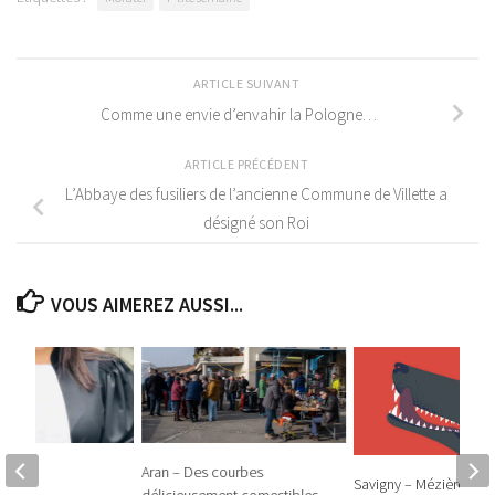
ARTICLE SUIVANT
Comme une envie d’envahir la Pologne…
ARTICLE PRÉCÉDENT
L’Abbaye des fusiliers de l’ancienne Commune de Villette a
désigné son Roi
VOUS AIMEREZ AUSSI...
 vous
Aran – Des courbes
Savigny – Mézières – L