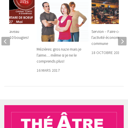
– Le Caveau
Servion – Faire connaî
le ses 10 bougies !
l’activité économique 
commune
8
Mézières: gros naze mais je
18 OCTOBRE 2018
l’aime… même si je ne le
comprends plus !
16 MARS 2017