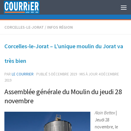
Au dessous du contenu
CORCELLES-LE-JORAT
/
INFOS RÉGION
Corcelles-le-Jorat – L’unique moulin du Jorat va
très bien
PAR
LE COURRIER
· PUBLIÉ
5 DÉCEMBRE 2019
· MIS À JOUR
4 DÉCEMBRE
2019
Assemblée générale du Moulin du jeudi 28
novembre
Alain Bettex
|
Jeudi 28
novembre, le