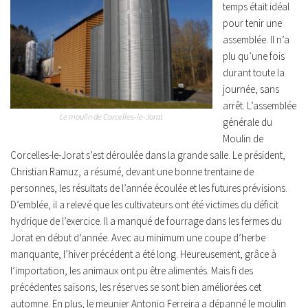
temps était idéal
pour tenir une
assemblée. Il n’a
plu qu’une fois
durant toute la
journée, sans
arrêt. L’assemblée
Le moulin de Corcelles-le-Jorat
générale du
Moulin de
Corcelles-le-Jorat s’est déroulée dans la grande salle. Le président,
Christian Ramuz, a résumé, devant une bonne trentaine de
personnes, les résultats de l’année écoulée et les futures prévisions.
D’emblée, il a relevé que les cultivateurs ont été victimes du déficit
hydrique de l’exercice. Il a manqué de fourrage dans les fermes du
Jorat en début d’année. Avec au minimum une coupe d’herbe
manquante, l’hiver précédent a été long. Heureusement, grâce à
l’importation, les animaux ont pu être alimentés. Mais fi des
précédentes saisons, les réserves se sont bien améliorées cet
automne. En plus, le meunier Antonio Ferreira a dépanné le moulin