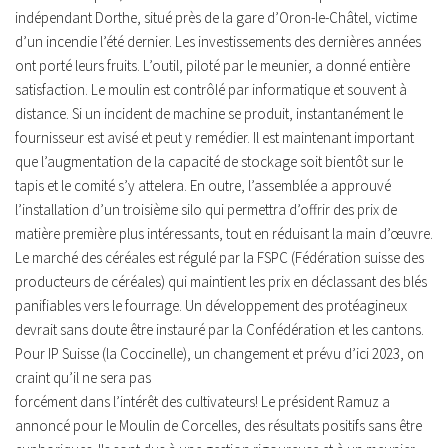
indépendant Dorthe, situé près de la gare d’Oron-le-Châtel, victime
d’un incendie l’été dernier. Les investissements des dernières années
ont porté leurs fruits. L’outil, piloté par le meunier, a donné entière
satisfaction. Le moulin est contrôlé par informatique et souvent à
distance. Si un incident de machine se produit, instantanément le
fournisseur est avisé et peut y remédier. Il est maintenant important
que l’augmentation de la capacité de stockage soit bientôt sur le
tapis et le comité s’y attelera. En outre, l’assemblée a approuvé
l’installation d’un troisième silo qui permettra d’offrir des prix de
matière première plus intéressants, tout en réduisant la main d’œuvre.
Le marché des céréales est régulé par la FSPC (Fédération suisse des
producteurs de céréales) qui maintient les prix en déclassant des blés
panifiables vers le fourrage. Un développement des protéagineux
devrait sans doute être instauré par la Confédération et les cantons.
Pour IP Suisse (la Coccinelle), un changement et prévu d’ici 2023, on
craint qu’il ne sera pas
forcément dans l’intérêt des cultivateurs! Le président Ramuz a
annoncé pour le Moulin de Corcelles, des résultats positifs sans être