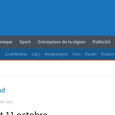
onique
Sport
Entreprises de la région
Publicité
Jorat-Mézières
Lutry
Montpreveyres
Oron
Paudex
Puidoux
nd
BRE 2022
et 11 octobre