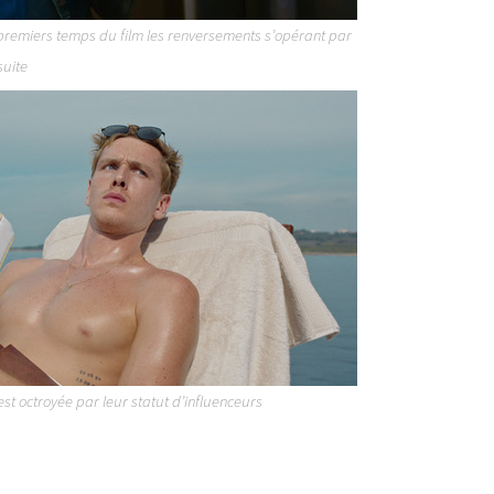
 premiers temps du film les renversements s’opérant par
suite
st octroyée par leur statut d’influenceurs