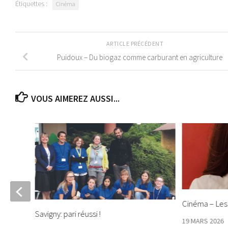
Étiquettes :
Cinéma
ARTICLE PRÉCÉDENT
Puidoux – Du biogaz comme carburant en agriculture
VOUS AIMEREZ AUSSI...
Cinéma – Les 
Savigny: pari réussi !
 et
19 MARS 2026