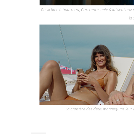
De victime à bourreau, Carl représente à lui seul aux
la 
La croisière des deux mannequins leur e