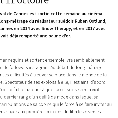
ival de Cannes est sortie cette semaine au cinéma
e long-métrage du réalisateur suédois Ruben Östlund,
Cannes en 2014 avec Snow Therapy, et en 2017 avec
avait déjà remporté une palme d’or.
x mannequins et sortent ensemble, vraisemblablement
 de followers instagram. Au début du long-métrage,
sur ses difficultés à trouver sa place dans le monde de la
Spectateur de ses exploits à elle, il est ainsi d’abord
 lui fait remarquer à quel point son visage a vieilli,
 au dernier rang d’un défilé de mode dans lequel sa
nipulations de sa copine qui le force à se faire inviter au
 d’envisager aux premières minutes du film les diverses