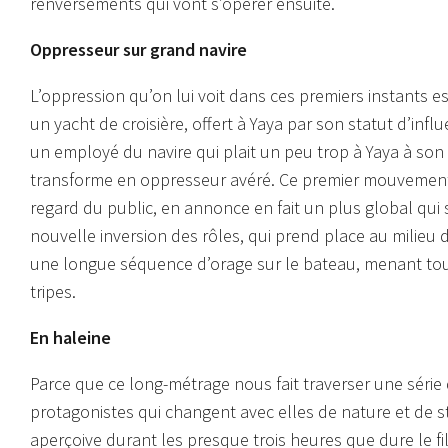
renversements qui vont s’opérer ensuite.
Oppresseur sur grand navire
L’oppression qu’on lui voit dans ces premiers instants e
un yacht de croisière, offert à Yaya par son statut d’influ
un employé du navire qui plait un peu trop à Yaya à son
transforme en oppresseur avéré. Ce premier mouvement
regard du public, en annonce en fait un plus global qui se
nouvelle inversion des rôles, qui prend place au milieu
une longue séquence d’orage sur le bateau, menant tous 
tripes.
En haleine
Parce que ce long-métrage nous fait traverser une sér
protagonistes qui changent avec elles de nature et de st
aperçoive durant les presque trois heures que dure le f