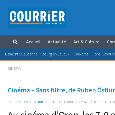
Au dessous du contenu
Accueil
Actualité
Art & Culture
Chr
Belmont s/Lausanne
Bourg-en-Lavaux
Chexbres
Forel (Lavaux)
CINÉMA
Cinéma – Sans filtre, de Ruben Östlu
PAR
CHARLYNE GENOUD
· PUBLIÉ
6 OCTOBRE 2022
· MIS À JOUR
5 OCTO
Au cinéma d’Oron, les 7, 9 