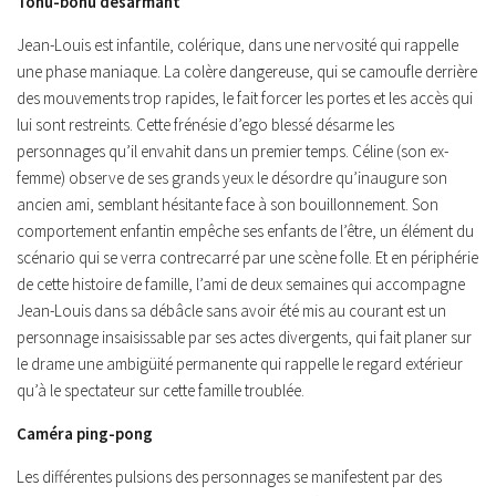
Tohu-bohu désarmant
Jean-Louis est infantile, colérique, dans une nervosité qui rappelle
une phase maniaque. La colère dangereuse, qui se camoufle derrière
des mouvements trop rapides, le fait forcer les portes et les accès qui
lui sont restreints. Cette frénésie d’ego blessé désarme les
personnages qu’il envahit dans un premier temps. Céline (son ex-
femme) observe de ses grands yeux le désordre qu’inaugure son
ancien ami, semblant hésitante face à son bouillonnement. Son
comportement enfantin empêche ses enfants de l’être, un élément du
scénario qui se verra contrecarré par une scène folle. Et en périphérie
de cette histoire de famille, l’ami de deux semaines qui accompagne
Jean-Louis dans sa débâcle sans avoir été mis au courant est un
personnage insaisissable par ses actes divergents, qui fait planer sur
le drame une ambigüité permanente qui rappelle le regard extérieur
qu’à le spectateur sur cette famille troublée.
Caméra ping-pong
Les différentes pulsions des personnages se manifestent par des