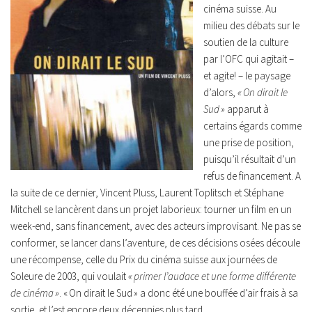
cinéma suisse. Au
milieu des débats sur le
soutien de la culture
par l’OFC qui agitait –
et agite! – le paysage
d’alors,
« On dirait le
Sud »
apparut à
certains égards comme
une prise de position,
puisqu’il résultait d’un
refus de financement. A
la suite de ce dernier, Vincent Pluss, Laurent Toplitsch et Stéphane
Mitchell se lancèrent dans un projet laborieux: tourner un film en un
week-end, sans financement, avec des acteurs improvisant. Ne pas se
conformer, se lancer dans l’aventure, de ces décisions osées découle
une récompense, celle du Prix du cinéma suisse aux journées de
Soleure de 2003, qui voulait
« primer l’audace et une forme différente
de cinéma »
. « On dirait le Sud » a donc été une bouffée d’air frais à sa
sortie, et l’est encore deux décennies plus tard.