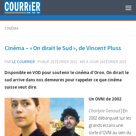
Au dessous du contenu
CINÉMA
Cinéma – « On dirait le Sud », de Vincent Pluss
PAR
LE COURRIER
· PUBLIÉ
25 FÉVRIER 2021
· MIS À JOUR
24 FÉVRIER 2021
Disponible en VOD pour soutenir le cinéma d’Oron. On dirait le
sud arrive dans nos demeures pour rappeler ce que cinéma
suisse veut dire.
Un OVNI de 2002
Charlyne Genoud
| En
2002 débarquait sur les
grands écrans une
sorte d’OVNI au sein du