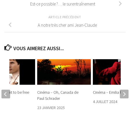
Est-ce possible ?… le surentraînement
ARTICLE PRÉCÉDENT
A notre très cher ami Jean-Claude
VOUS AIMEREZ AUSSI...
 I want to be free
Cinéma – Oh, Canada de
Cinéma – Emilia Pérez
Paul Schrader
2019
4 JUILLET 2024
23 JANVIER 2025