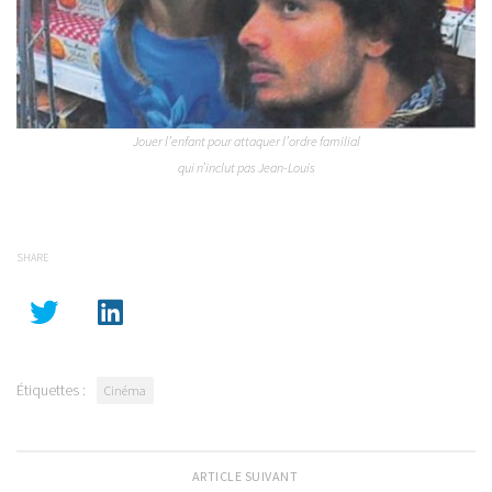
Jouer l’enfant pour attaquer l’ordre familial
qui n’inclut pas Jean-Louis
SHARE
Étiquettes :
Cinéma
ARTICLE SUIVANT