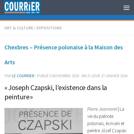
Au dessous du contenu
ART & CULTURE
/
EXPOSITIONS
Chexbres – Présence polonaise à la Maison des
Arts
PAR
LE COURRIER
· PUBLIÉ
5 NOVEMBRE 2020
· MIS À JOUR
27 JANVIER 2026
« Joseph Czapski, l’existence dans la
peinture »
Pierre Jeanneret
| La
vie du patriote
polonais, écrivain et
peintre Józef Czapski