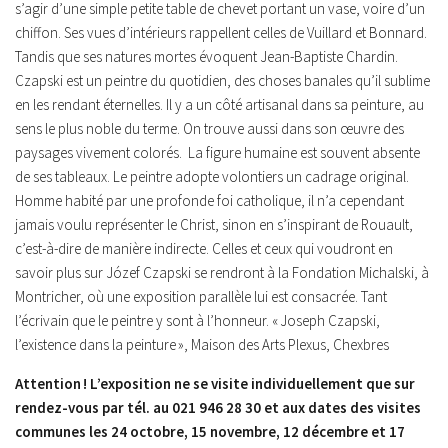
s’agir d’une simple petite table de chevet portant un vase, voire d’un
chiffon. Ses vues d’intérieurs rappellent celles de Vuillard et Bonnard.
Tandis que ses natures mortes évoquent Jean-Baptiste Chardin.
Czapski est un peintre du quotidien, des choses banales qu’il sublime
en les rendant éternelles. Il y a un côté artisanal dans sa peinture, au
sens le plus noble du terme. On trouve aussi dans son œuvre des
paysages vivement colorés. La figure humaine est souvent absente
de ses tableaux. Le peintre adopte volontiers un cadrage original.
Homme habité par une profonde foi catholique, il n’a cependant
jamais voulu représenter le Christ, sinon en s’inspirant de Rouault,
c’est-à-dire de manière indirecte. Celles et ceux qui voudront en
savoir plus sur Józef Czapski se rendront à la Fondation Michalski, à
Montricher, où une exposition parallèle lui est consacrée. Tant
l’écrivain que le peintre y sont à l’honneur. « Joseph Czapski,
l’existence dans la peinture », Maison des Arts Plexus, Chexbres
Attention ! L’exposition ne se visite individuellement que sur
rendez-vous
par tél. au 021 946 28 30 et aux dates des visites
communes
les 24 octobre, 15 novembre, 12 décembre et 17