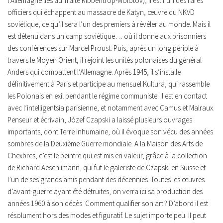
l’Allemagne liés au Traité Ribbentrop-Molotov), il est l’un des rares
officiers qui échappent au massacre de Katyn, œuvre du NKVD
soviétique, ce qu’il sera l’un des premiers à révéler au monde. Mais il
est détenu dans un camp soviétique … où il donne aux prisonniers
des conférences sur Marcel Proust. Puis, après un long périple à
travers le Moyen Orient, il rejoint les unités polonaises du général
Anders qui combattent l’Allemagne. Après 1945, il s’installe
définitivement à Paris et participe au mensuel Kultura, qui rassemble
les Polonais en exil pendant le régime communiste. Il est en contact
avec l’intelligentsia parisienne, et notamment avec Camus et Malraux.
Penseur et écrivain, Józef Czapski a laissé plusieurs ouvrages
importants, dont Terre inhumaine, où il évoque son vécu des années
sombres de la Deuxième Guerre mondiale. A la Maison des Arts de
Chexbres, c’est le peintre qui est mis en valeur, grâce à la collection
de Richard Aeschlimann, qui fut le galeriste de Czapski en Suisse et
l’un de ses grands amis pendant des décennies. Toutes les œuvres
d’avant-guerre ayant été détruites, on verra ici sa production des
années 1960 à son décès. Comment qualifier son art ? D’abord il est
résolument hors des modes et figuratif. Le sujet importe peu. Il peut