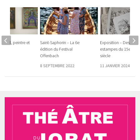
ymond, peintre et
Saint-Saphorin – La 6e
Exposition – Dessins e
édition du Festival
estampes du 15e au 1
Offenbach
siècle
8 SEPTEMBRE 2022
11 JANVIER 2024