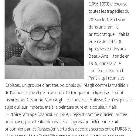
(1896-1993) a épousé
toutes les tragédies du
20
e
siècle. Né à Lvov
dans une famille
aristocratique, il fait la
guerre de 1914-18.
Après ses études aux
Beaux-Arts, il fonde en
1919, dans la Ville
Lumière, le Komitet
Pariski qui réunit les
Kapistes, un groupe d’artistes polonais qui réagit contre la tradition
de l’académisme et de la peinture historique ou religieuse. Ils sont
inspirés par Cézanne, Van Gogh, les Fauves et Matisse. Ce n’est plus le
sujet qui leur importe, mais la peinture pure et la couleur. Mais
l’Histoire rattrape Czapski. En 1939, il rejoint comme officier l’armée
polonaise, pour tenter de résister à l’agression hitlérienne. Fait
prisonnier par les Russes (en vertu des accords secrets entre l’URSS et