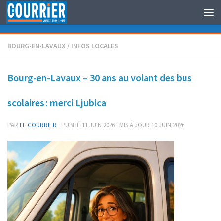
Au dessous du contenu
BOURG-EN-LAVAUX
/
INFOS LOCALES
Bourg-en-Lavaux – 30 ans au volant des bus
scolaires : merci Ljubica
PAR
LE COURRIER
· PUBLIÉ
11 JUIN 2026
· MIS À JOUR
10 JUIN 2026