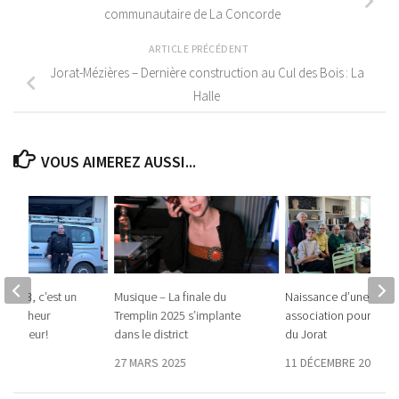
communautaire de La Concorde
ARTICLE PRÉCÉDENT
Jorat-Mézières – Dernière construction au Cul des Bois : La
Halle
VOUS AIMEREZ AUSSI...
ites 33, c’est un
Musique – La finale du
Naissance d’une nouve
te-bonheur
Tremplin 2025 s’implante
association pour les a
amoneur !
dans le district
du Jorat
 2024
27 MARS 2025
11 DÉCEMBRE 2025