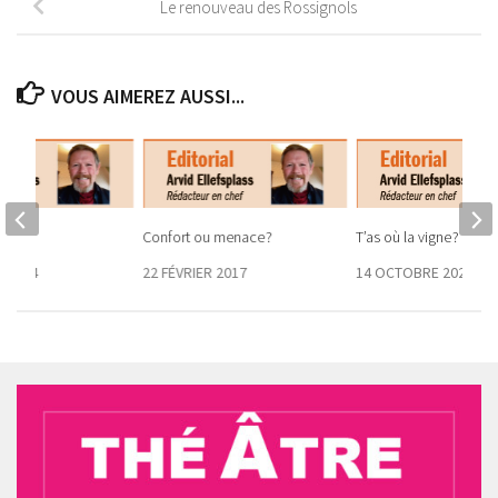
Le renouveau des Rossignols
VOUS AIMEREZ AUSSI...
colte
Confort ou menace ?
T’as où la vigne ?
 2024
22 FÉVRIER 2017
14 OCTOBRE 2021