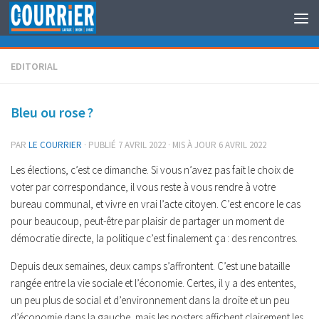
Au dessous du contenu
EDITORIAL
Bleu ou rose ?
PAR
LE COURRIER
· PUBLIÉ
7 AVRIL 2022
· MIS À JOUR
6 AVRIL 2022
Les élections, c’est ce dimanche. Si vous n’avez pas fait le choix de
voter par correspondance, il vous reste à vous rendre à votre
bureau communal, et vivre en vrai l’acte citoyen. C’est encore le cas
pour beaucoup, peut-être par plaisir de partager un moment de
démocratie directe, la politique c’est finalement ça : des rencontres.
Depuis deux semaines, deux camps s’affrontent. C’est une bataille
rangée entre la vie sociale et l’économie. Certes, il y a des ententes,
un peu plus de social et d’environnement dans la droite et un peu
d’économie dans la gauche, mais les posters affichent clairement les