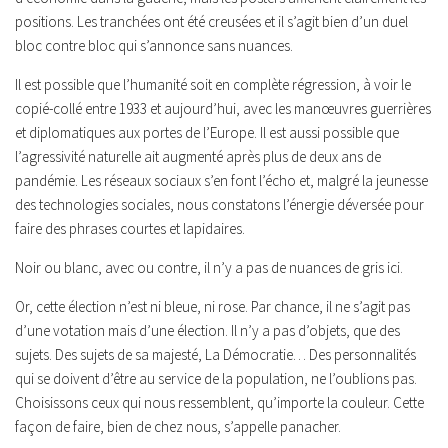
positions. Les tranchées ont été creusées et il s’agit bien d’un duel
bloc contre bloc qui s’annonce sans nuances.
Il est possible que l’humanité soit en complète régression, à voir le
copié-collé entre 1933 et aujourd’hui, avec les manœuvres guerrières
et diplomatiques aux portes de l’Europe. Il est aussi possible que
l’agressivité naturelle ait augmenté après plus de deux ans de
pandémie. Les réseaux sociaux s’en font l’écho et, malgré la jeunesse
des technologies sociales, nous constatons l’énergie déversée pour
faire des phrases courtes et lapidaires.
Noir ou blanc, avec ou contre, il n’y a pas de nuances de gris ici.
Or, cette élection n’est ni bleue, ni rose. Par chance, il ne s’agit pas
d’une votation mais d’une élection. Il n’y a pas d’objets, que des
sujets. Des sujets de sa majesté, La Démocratie… Des personnalités
qui se doivent d’être au service de la population, ne l’oublions pas.
Choisissons ceux qui nous ressemblent, qu’importe la couleur. Cette
façon de faire, bien de chez nous, s’appelle panacher.