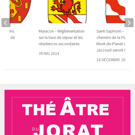
 chemins
Maracon – Réglementation
Saint-Saphorin – Les
n voie de
sur la taxe de séjour et les
chemins de la Plantaz
résidences secondaires
Mont-de-Planet du Boi
Jaccoud seront rénov
025
30 MAI 2024
18 DÉCEMBRE 2025