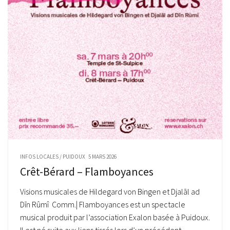
INFOS LOCALES
/
PUIDOUX
5 MARS 2026
Crêt-Bérard – Flamboyances
Visions musicales de Hildegard von Bingen et Djalāl ad
Dīn Rûmî Comm.| Flamboyances est un spectacle
musical produit par l’association Exalon basée à Puidoux.
Il est né suite aux liens tissés lors d’un précédent...