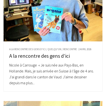
A LA RENCONTRE DES GENS D'ICI
/
QUELQU'UN
/
RENCONTRE
2 AVRIL 2026
A la rencontre des gens d’ici
Nicole à Carrouge « Je suis née aux Pays-Bas, en
Hollande. Mais, je suis arrivée en Suisse à l’âge de 4 ans.
J’ai grandi dans le canton de Vaud. J’aime dessiner
depuis ma plus...