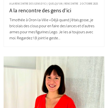
A LA RENCONTRE DES GENS D'ICI
/
QUELQU'UN
/
RENCONTRE
2 OCTOBRE 2025
A la rencontre des gens d’ici
Timothée à Oron-la-Ville « Déjà quand j’étais gosse, je
bricolais des clous pour en faire des lances et d’autres
armes pour mes figurines Lego. Je les ai toujours avec
moi. Regardez ! (Il joint le geste...