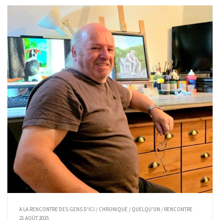
A LA RENCONTRE DES GENS D'ICI
/
CHRONIQUE
/
QUELQU'UN
/
RENCONTRE
21 AOÛT 2025