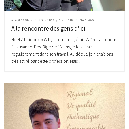
A LA RENCONTRE DES GENS D'ICI
/
RENCONTRE
19 MARS 2026
A la rencontre des gens d’ici
Noël à Puidoux « Willy, mon papa, était Maître ramoneur
à Lausanne. Dès l’âge de 12 ans, je le suivais
régulièrement dans son travail. Au début, je n’étais pas
très attiré par cette profession. Mais...