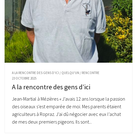
A LA RENCONTRE DES GENS D'ICI
/
QUELQU'UN
/
RENCONTRE
23 OCTOBRE 2025
A la rencontre des gens d’ici
Jean-Martial à Mézières « J’avais 12 ans lorsque la passion
des oiseaux s’est emparée de moi. Mes parents étaient
agriculteurs à Ropraz. J’ai dû négocier avec eux l’achat
de mes deux premiers pigeons. Ils sont...