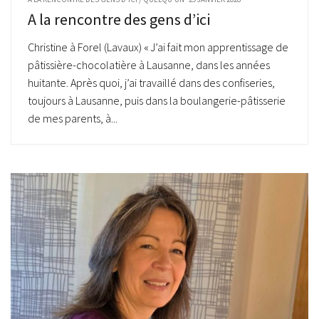
A la rencontre des gens d’ici
Christine à Forel (Lavaux) « J’ai fait mon apprentissage de
pâtissière-chocolatière à Lausanne, dans les années
huitante. Après quoi, j’ai travaillé dans des confiseries,
toujours à Lausanne, puis dans la boulangerie-pâtisserie
de mes parents, à...