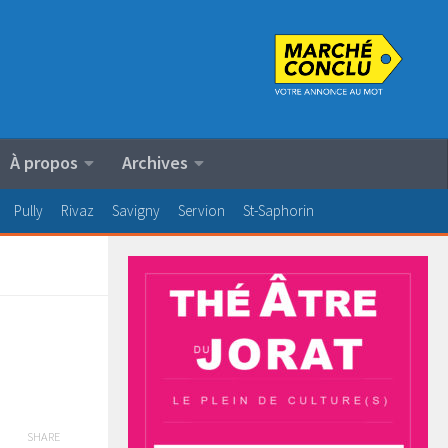
À propos
Archives
Pully
Rivaz
Savigny
Servion
St-Saphorin
SHARE