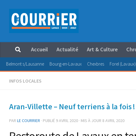
Au dessous du contenu
Accueil
Actualité
Art & Culture
Chr
Belmont s/Lausanne
Bourg-en-Lavaux
Chexbres
Forel (Lavaux)
INFOS LOCALES
Aran-Villette – Neuf terriens à la fois !
PAR
LE COURRIER
· PUBLIÉ
9 AVRIL 2020
· MIS À JOUR
8 AVRIL 2020
Restoroute de Lavaux en t