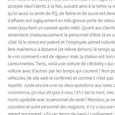
accepte neuf clients à la fois, suivant ainsi à la lettre la
qu’ici aussi la vente de PQ, de farine et de sucre est d
d’affaires est logiquement en très grosse perte de vite
visite (pourtant un samedi après-midi). Quant aux clients,
remercient chaleureusement le personnel d’être là en ces
côté: là le stress est patent et l’employée admet volont
être maintenus à distance (et même dehors) le temps qu
le « no comment » est de rigueur mais la station est loin 
camionnettes. Tiens, voilà une voiture de « Mobility » qui
voiture avec d’autres par les temps qui courent ? Non po
véhicules (le site web le confirme) et comme il n’est pas « 
repartir. Juste encore une ou deux questions aux rares cl
coronavirus, ça vous dit quoi à vous ? Eh c’est la mort, mec !
moins agréable avec le personnel de vente ? Monsieur, je me
caissières et autre personnel des magasins. Il n’y a aucune 
regard gourmand :
« En ces temps de (semi-) confinement, 