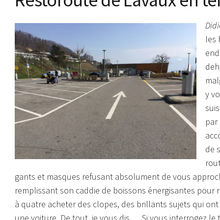
Didi
les
end
deh
malg
y vo
suis
par
acco
de s
rout
gants et masques refusant absolument de vous approche
remplissant son caddie de boissons énergisantes pour r
à quatre acheter des clopes, des brillants sujets qui on
une voiture. De tout, je vous dis…. Si vous interrogez le