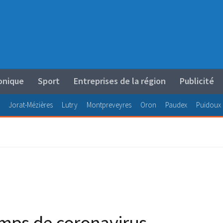
onique
Sport
Entreprises de la région
Publicité
Jorat-Mézières
Lutry
Montpreveyres
Oron
Paudex
Puidoux
emps de coronavirus