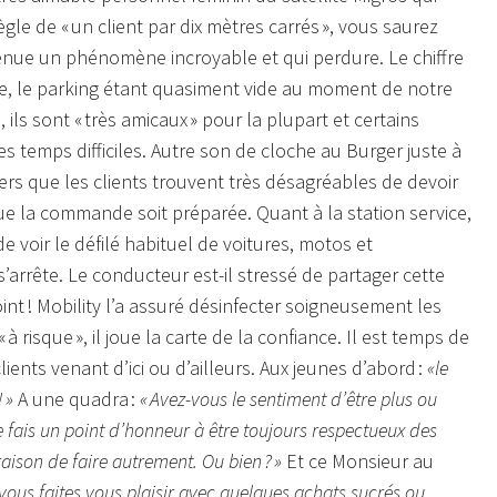
 règle de « un client par dix mètres carrés », vous saurez
evenue un phénomène incroyable et qui perdure. Le chiffre
sse, le parking étant quasiment vide au moment de notre
 ils sont « très amicaux » pour la plupart et certains
 temps difficiles. Autre son de cloche au Burger juste à
iers que les clients trouvent très désagréables de devoir
e la commande soit préparée. Quant à la station service,
de voir le défilé habituel de voitures, motos et
 s’arrête. Le conducteur est-il stressé de partager cette
int ! Mobility l’a assuré désinfecter soigneusement les
à risque », il joue la carte de la confiance. Il est temps de
ients venant d’ici ou d’ailleurs. Aux jeunes d’abord :
«le
 »
A une quadra :
« Avez-vous le sentiment d’être plus ou
 fais un point d’honneur à être toujours respectueux des
raison de faire autrement. Ou bien ? »
Et ce Monsieur au
vous faites vous plaisir avec quelques achats sucrés ou