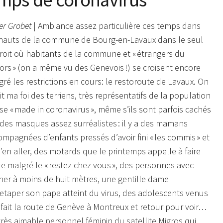
er Grobet
| Ambiance assez particulière ces temps dans
 hauts de la commune de Bourg-en-Lavaux dans le seul
roit où habitants de la commune et « étrangers du
ors » (on a même vu des Genevois !) se croisent encore
ré les restrictions en cours: le restoroute de Lavaux. On
it ma foi des terriens, très représentatifs de la population
se « made in coronavirus », même s’ils sont parfois cachés
 des masques assez surréalistes : il y a des mamans
mpagnées d’enfants pressés d’avoir fini « les commis » et
’en aller, des motards que le printemps appelle à faire
e malgré le « restez chez vous », des personnes avec
r à moins de huit mètres, une gentille dame
etaper son papa atteint du virus, des adolescents venus
t fait la route de Genève à Montreux et retour pour voir…
 très aimable personnel féminin du satellite Migros qui