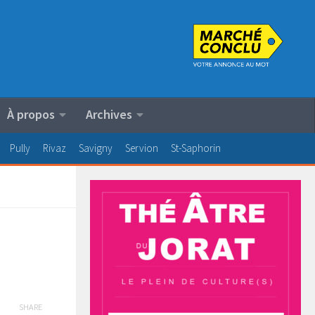
À propos
Archives
Pully
Rivaz
Savigny
Servion
St-Saphorin
SHARE