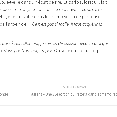
avoue-t-elle dans un éclat de rire. Et parfois, lorsqu’il fait
d sa bassine rouge remplie d’une eau savonneuse de sa
le, elle fait voler dans le champ voisin de gracieuses
e l’arc-en ciel.
« Ce n’est pas si facile. Il faut acquérir la
 le passé. Actuellement, je suis en discussion avec un ami qui
ra, dans pas trop longtemps ».
On se réjouit beaucoup.
ARTICLE SUIVANT
monde
Vulliens – Une 30e édition qui restera dans les mémoires