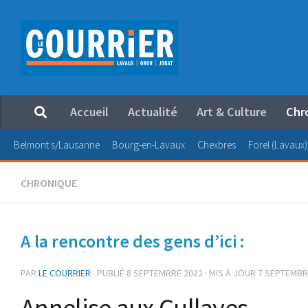
Au dessous du contenu
Accueil
Actualité
Art & Culture
Chr
Belmont s/Lausanne
Bourg-en-Lavaux
Chexbres
Forel (Lavaux)
CHRONIQUE
A la rencontre des gens d’ici :
PAR
LE COURRIER
· PUBLIÉ
8 SEPTEMBRE 2022
· MIS À JOUR
7 SEPTEMBR
Annelise aux Cullayes