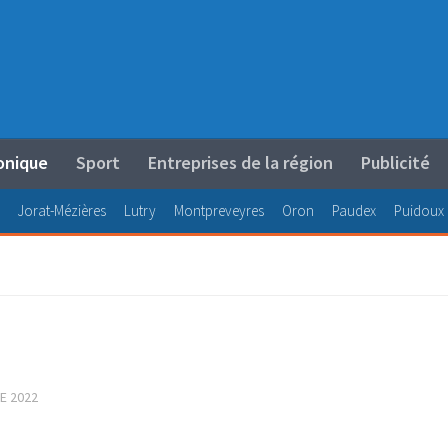
onique
Sport
Entreprises de la région
Publicité
Jorat-Mézières
Lutry
Montpreveyres
Oron
Paudex
Puidoux
E 2022