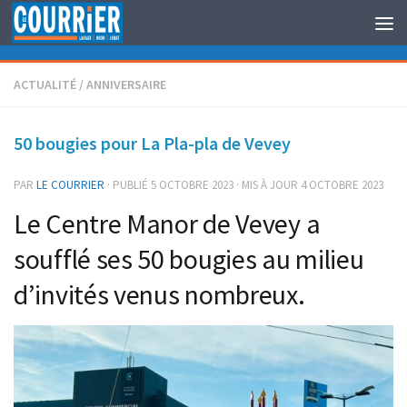
Au dessous du contenu
ACTUALITÉ
/
ANNIVERSAIRE
50 bougies pour La Pla-pla de Vevey
PAR
LE COURRIER
· PUBLIÉ
5 OCTOBRE 2023
· MIS À JOUR
4 OCTOBRE 2023
Le Centre Manor de Vevey a
soufflé ses 50 bougies au milieu
d’invités venus nombreux.