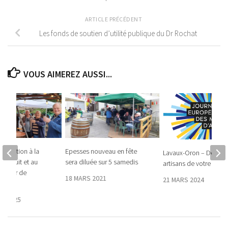
ARTICLE PRÉCÉDENT
Les fonds de soutien d’utilité publique du Dr Rochat
VOUS AIMEREZ AUSSI...
Invitation à la
Epesses nouveau en fête
Lavaux-Oron – Découv
vin cuit et au
sera diluée sur 5 samedis
artisans de votre régio
erroir de
18 MARS 2021
21 MARS 2024
E 2025