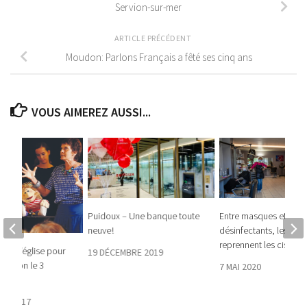
Servion-sur-mer
ARTICLE PRÉCÉDENT
Moudon: Parlons Français a fêté ses cinq ans
VOUS AIMEREZ AUSSI...
Puidoux – Une banque toute
Entre masques et
neuve !
désinfectants, les coif
reprennent les ciseaux
n de l’église pour
19 DÉCEMBRE 2019
Servion le 3
7 MAI 2020
 2017
RE 2017