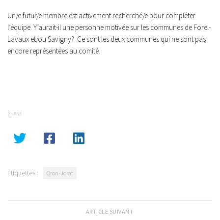
Un/e futur/e membre est activement recherché/e pour compléter
l’équipe. Y’aurait-il une personne motivée sur les communes de Forel-
Lavaux et/ou Savigny? Ce sont les deux communes qui ne sont pas
encore représentées au comité.
SHARE
Étiquettes :
Oron-Jorat
ARTICLE SUIVANT