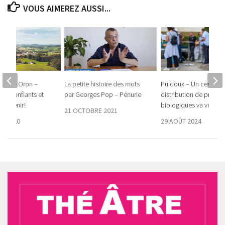
VOUS AIMEREZ AUSSI...
rtes – Oron –
La petite histoire des mots
Puidoux – Un centre d
s confiants et
par Georges Pop – Pénurie
distribution de produi
 l’avenir !
biologiques va voir le 
21 OCTOBRE 2021
E 2020
29 AOÛT 2024