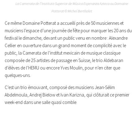
La Camerata de l’Instituto Superior de Música Esperanza Azteca au Domaine
Potterat © Michel Bertholet
Ce même Domaine Potterat a accueilli près de 50 musiciennes et
musiciens l’espace d’une journée de fête pour marquer les 20 ans du
festival le dimanche, devant un public venu en nombre : Alexandre
Cellier en ouverture dans un grand moment de complicité avec le
public, la Camerata de l’institut mexicain de musique classique
composée de 25 artistes de passage en Suisse, le trio Aldebaran
d’élèves de l’HEMU ou encore Yves Moulin, pour n’en citer que
quelques-uns.
C’est un trio émouvant, composé des musiciens Jean-Sélim
Abdelmoula, Andrej Bielow et Ivan Karizna, qui clôturait ce premier
week-end dans une salle quasi comble.