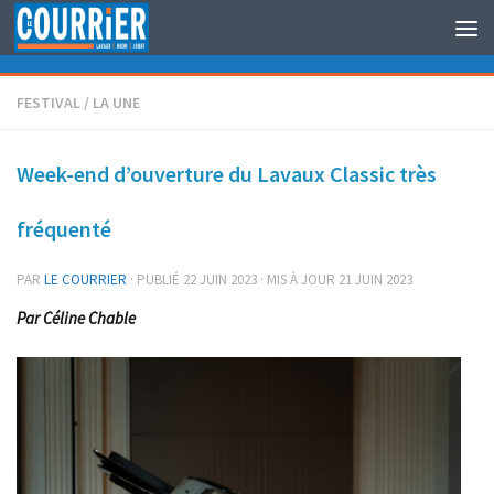
Au dessous du contenu
FESTIVAL
/
LA UNE
Week-end d’ouverture du Lavaux Classic très
fréquenté
PAR
LE COURRIER
· PUBLIÉ
22 JUIN 2023
· MIS À JOUR
21 JUIN 2023
Par Céline Chable