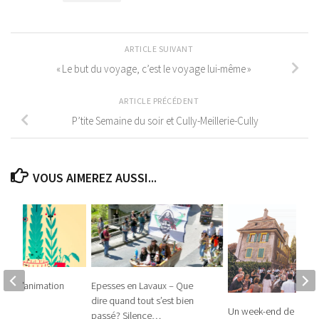
ARTICLE SUIVANT
« Le but du voyage, c’est le voyage lui-même »
ARTICLE PRÉCÉDENT
P’tite Semaine du soir et Cully-Meillerie-Cully
VOUS AIMEREZ AUSSI...
 film d’animation
Epesses en Lavaux – Que
dire quand tout s’est bien
Un week-end de douce
passé ? Silence…