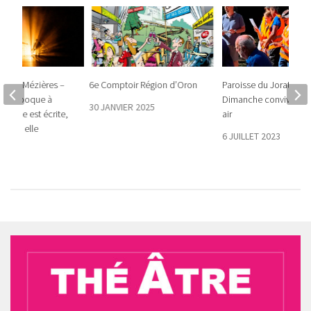
Jorat-Mézières –
6e Comptoir Région d’Oron
Paroisse du Jorat –
te l’époque à
Dimanche convivial en
30 JANVIER 2025
e pièce est écrite,
air
parler, elle
6 JUILLET 2023
4