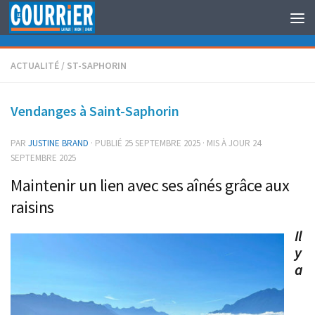
Au dessous du contenu
ACTUALITÉ
/
ST-SAPHORIN
Vendanges à Saint-Saphorin
PAR
JUSTINE BRAND
· PUBLIÉ
25 SEPTEMBRE 2025
· MIS À JOUR
24
SEPTEMBRE 2025
Maintenir un lien avec ses aînés grâce aux
raisins
Il
y
a