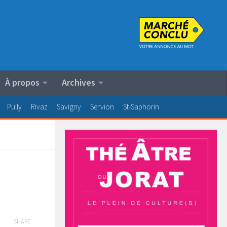
À propos
Archives
Pully
Rivaz
Savigny
Servion
St-Saphorin
SHARE