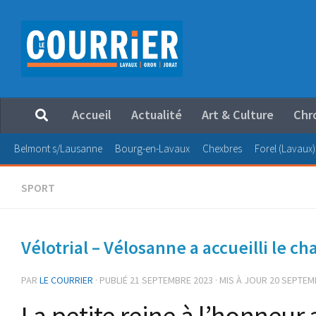
Au dessous du contenu
Accueil
Actualité
Art & Culture
Chr
Belmont s/Lausanne
Bourg-en-Lavaux
Chexbres
Forel (Lavaux)
SPORT
Vélotrial – Vélosanne a accueilli le 
PAR
LE COURRIER
· PUBLIÉ
21 SEPTEMBRE 2023
· MIS À JOUR
20 SEPTEM
La petite reine à l’honneu