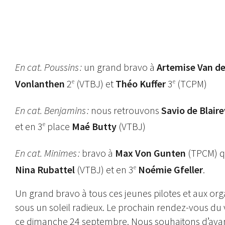
Tous les pilotes présents pour cette journée des deux clubs vaudois Vélo Trial B
En cat. Poussins :
un grand bravo à
Artemise Van d
Vonlanthen
2
(VTBJ) et
Théo Kuffer
3
(TCPM)
e
e
En cat. Benjamins :
nous retrouvons
Savio de Blaire
et en 3
place
Maé Butty
(VTBJ)
e
En cat. Minimes :
bravo à
Max Von Gunten
(TPCM) q
Nina Rubattel
(VTBJ) et en 3
Noémie Gfeller
.
e
Un grand bravo à tous ces jeunes pilotes et aux or
sous un soleil radieux. Le prochain rendez-vous du v
ce dimanche 24 septembre. Nous souhaitons d’avanc