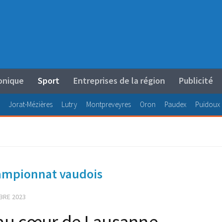
onique
Sport
Entreprises de la région
Publicité
Jorat-Mézières
Lutry
Montpreveyres
Oron
Paudex
Puidoux
championnat vaudois
BRE 2023
r au cœur de Lausanne