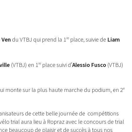
roye Jorat et le Trial Club Passepartout Moudon
e Ven
du VTBJ qui prend la 1
place, suivie de
Liam
re
ville
(VTBJ) en 1
place suivi d’
Alessio Fusco
(VTBJ)
re
ui monte sur la plus haute marche du podium, en 2
e
ganisateurs de cette belle journée de compétitions
élo trial aura lieu à Ropraz avec le concours de trial
e beaucoup de plaisir et de succès à tous nos