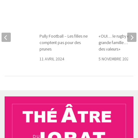
.ch
Pully Football – Les filles ne
« OUI… le rugby est u
comptent pas pour des
grande famille … OUI 
019
prunes
des valeurs »
11 AVRIL 2024
5 NOVEMBRE 2020