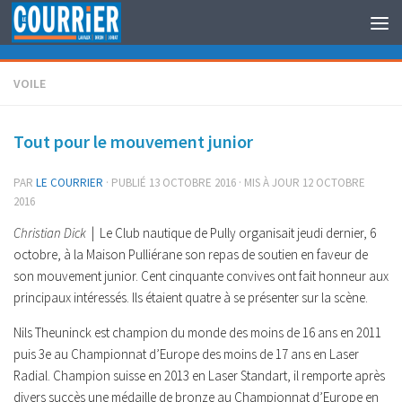
Au dessous du contenu
VOILE
Tout pour le mouvement junior
PAR
LE COURRIER
· PUBLIÉ
13 OCTOBRE 2016
· MIS À JOUR
12 OCTOBRE
2016
Christian Dick
| Le Club nautique de Pully organisait jeudi dernier, 6
octobre, à la Maison Pulliérane son repas de soutien en faveur de
son mouvement junior. Cent cinquante convives ont fait honneur aux
principaux intéressés. Ils étaient quatre à se présenter sur la scène.
Nils Theuninck est champion du monde des moins de 16 ans en 2011
puis 3e au Championnat d’Europe des moins de 17 ans en Laser
Radial. Champion suisse en 2013 en Laser Standart, il remporte après
divers succès une médaille de bronze au Championnat d’Europe en