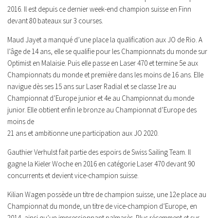
2016. Il est depuis ce dernier week-end champion suisse en Finn
devant 80 bateaux sur 3 courses.
Maud Jayet a manqué d’une place la qualification aux JO de Rio. A
l’âge de 14 ans, elle se qualifie pour les Championnats du monde sur
Optimist
en Malaisie. Puis elle passe en Laser 470 et termine 5e aux
Championnats du monde et première dans les moins de 16 ans. Elle
navigue dès ses 15 ans sur Laser Radial et se classe 1re au
Championnat d’Europe junior et 4e au Championnat du monde
junior. Elle obtient enfin le bronze au Championnat d’Europe des
moins de
21 ans et ambitionne une participation aux JO 2020.
Gauthier Verhulst fait partie des espoirs de Swiss Sailing Team. Il
gagne la Kieler Woche en 2016 en catégorie Laser 470 devant 90
concurrents et devient vice-champion suisse.
Kilian Wagen possède un titre de champion suisse, une 12e place au
Championnat du monde, un titre de vice-champion d’Europe, en
2014, ainsi qu’un impressionnant palmarès. Plus récemment et sur