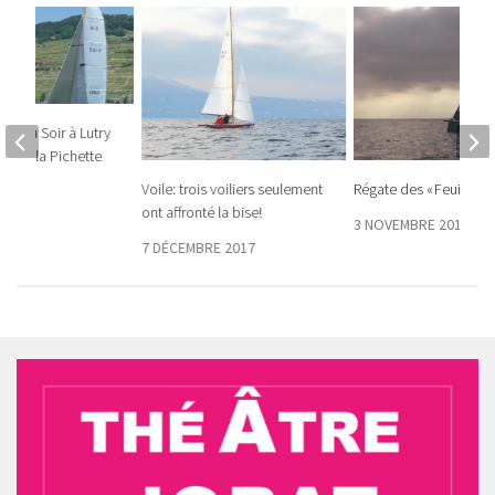
ine du Soir à Lutry
’été à la Pichette
Voile: trois voiliers seulement
Régate des « Feuilles M
25
ont affronté la bise!
3 NOVEMBRE 2016
7 DÉCEMBRE 2017