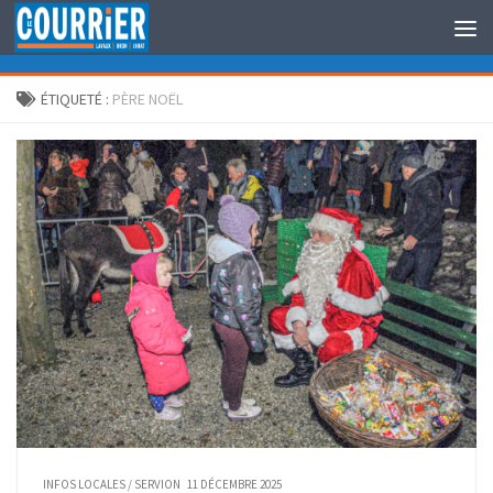
Au dessous du contenu
ÉTIQUETÉ :
PÈRE NOËL
INFOS LOCALES
/
SERVION
11 DÉCEMBRE 2025