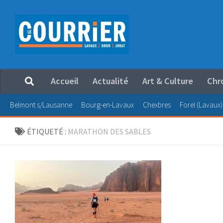
Au dessous du contenu
Accueil
Actualité
Art & Culture
Chr
Belmont s/Lausanne
Bourg-en-Lavaux
Chexbres
Forel (Lavaux)
ÉTIQUETÉ :
MARATHON DES SABLES