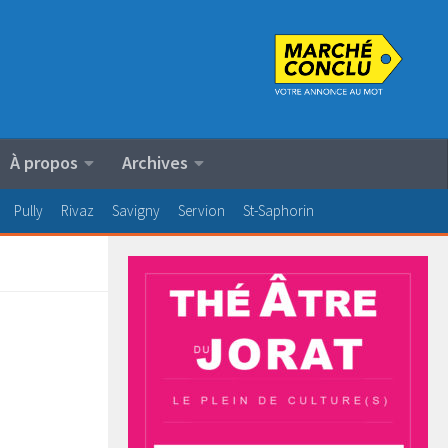
À propos
Archives
Pully
Rivaz
Savigny
Servion
St-Saphorin