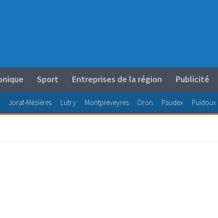
onique
Sport
Entreprises de la région
Publicité
Jorat-Mézières
Lutry
Montpreveyres
Oron
Paudex
Puidoux