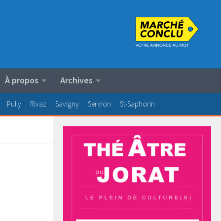
À propos
Archives
Pully
Rivaz
Savigny
Servion
St-Saphorin