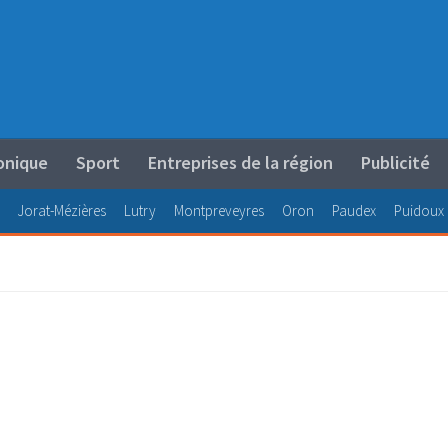
onique
Sport
Entreprises de la région
Publicité
Jorat-Mézières
Lutry
Montpreveyres
Oron
Paudex
Puidoux