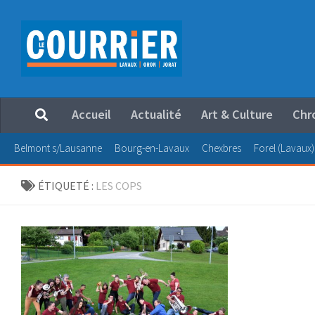
Au dessous du contenu
Accueil
Actualité
Art & Culture
Chr
Belmont s/Lausanne
Bourg-en-Lavaux
Chexbres
Forel (Lavaux)
ÉTIQUETÉ :
LES COPS