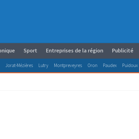
onique
Sport
Entreprises de la région
Publicité
Jorat-Mézières
Lutry
Montpreveyres
Oron
Paudex
Puidoux