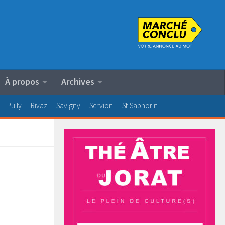
À propos
Archives
Pully
Rivaz
Savigny
Servion
St-Saphorin