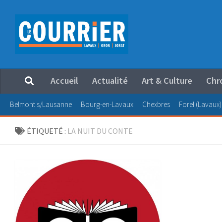
Au dessous du contenu
Accueil
Actualité
Art & Culture
Chr
Belmont s/Lausanne
Bourg-en-Lavaux
Chexbres
Forel (Lavaux)
ÉTIQUETÉ :
LA NUIT DU CONTE