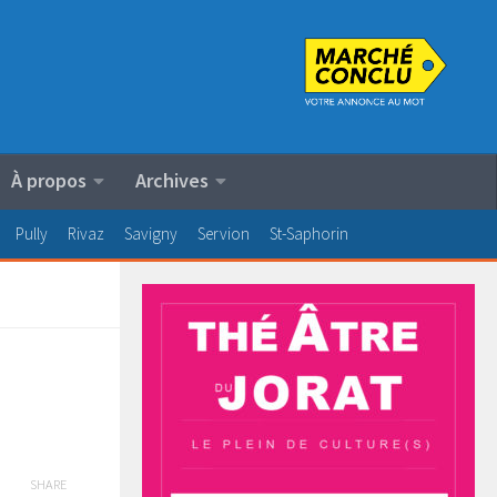
À propos
Archives
Pully
Rivaz
Savigny
Servion
St-Saphorin
SHARE