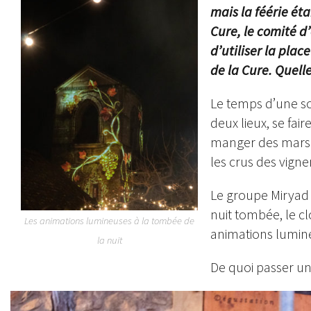
mais la féérie ét
Cure, le comité d
d’utiliser la plac
de la Cure. Quelle
Le temps d’une so
deux lieux, se fai
manger des marshm
les crus des vigne
Le groupe Miryad 
nuit tombée, le cl
Les animations lumineuses à la tombée de
animations lumin
la nuit
De quoi passer une