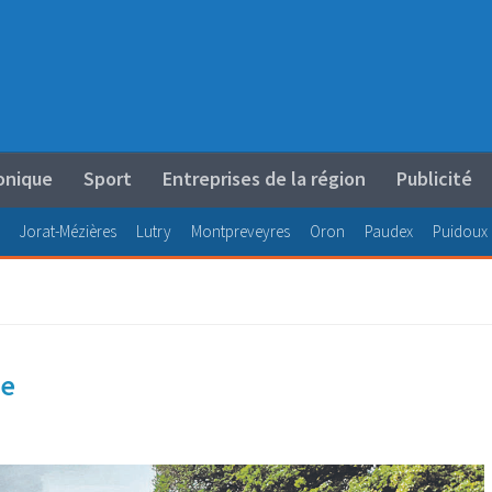
onique
Sport
Entreprises de la région
Publicité
Jorat-Mézières
Lutry
Montpreveyres
Oron
Paudex
Puidoux
re