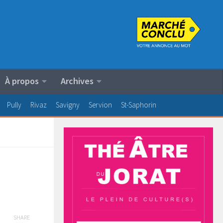
À propos
Archives
Pully
Rivaz
Savigny
Servion
St-Saphorin
SHARE