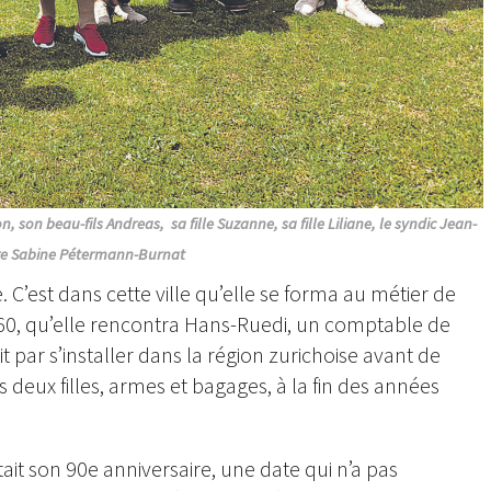
n, son beau-fils Andreas, sa fille Suzanne, sa fille Liliane, le syndic Jean-
ure Sabine Pétermann-Burnat
 C’est dans cette ville qu’elle se forma au métier de
1960, qu’elle rencontra Hans-Ruedi, un comptable de
t par s’installer dans la région zurichoise avant de
eux filles, armes et bagages, à la fin des années
tait son 90e anniversaire, une date qui n’a pas