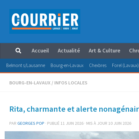
Au dessous du contenu
Accueil
Actualité
Art & Culture
Chr
Belmont s/Lausanne
Bourg-en-Lavaux
Chexbres
Forel (Lavaux)
BOURG-EN-LAVAUX
/
INFOS LOCALES
Rita, charmante et alerte nonagénai
PAR
GEORGES POP
· PUBLIÉ
11 JUIN 2026
· MIS À JOUR
10 JUIN 2026