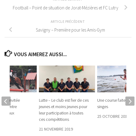
Football – Point de situation de Jorat-Mézières et FC Lutry
ARTICLE PRÉCÉDENT
Savigny – Première pour les Amis-Gym
VOUS AIMEREZ AUSSI...
 Une invitée
Lutte – Le club est fier de ces
Une course faite pour 
 au Centre
jeunes et moins jeunes pour
singes
es Chaux
leur participation à toutes
25 OCTOBRE 2018
ces compétitions
19
21 NOVEMBRE 2019