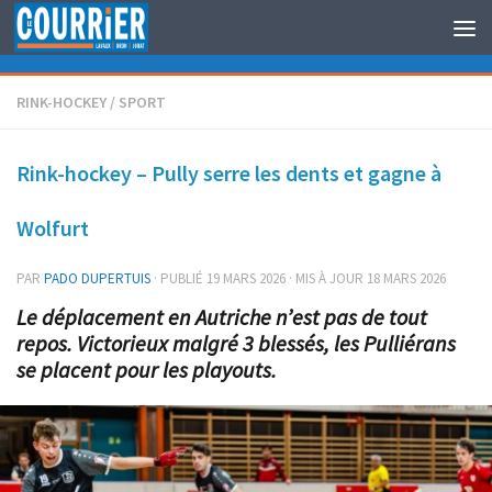
Au dessous du contenu
RINK-HOCKEY
/
SPORT
Rink-hockey – Pully serre les dents et gagne à
Wolfurt
PAR
PADO DUPERTUIS
· PUBLIÉ
19 MARS 2026
· MIS À JOUR
18 MARS 2026
Le déplacement en Autriche n’est pas de tout
repos. Victorieux malgré 3 blessés, les Pulliérans
se placent pour les playouts.