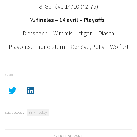
8. Genève 14/10 (42-75)
½ finales – 14 avril – Playoffs
:
Diessbach – Wimmis, Uttigen – Biasca
Playouts : Thunerstern – Genève, Pully – Wolfurt
SHARE
Étiquettes :
rink-hockey
ARTICLE SUIVANT