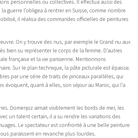
ions personnelles ou collectives. Il effectua aussi des
, la guerre l’obligea à rentrer en Suisse, comme nombre
mobilisé, il réalisa des commandes officielles de peintures
oeuvre. On y trouve des nus, par exemple le
Grand nu aux
ès bien su représenter le corps de la femme. D’autres
ale française et la vie parisienne. Mentionnons
ire. Sur le plan technique, la pâte picturale est épaisse.
res par une série de traits de pinceaux parallèles, qui
es évoquent, quant à elles, son séjour au Maroc, qui l’a
nes. Domenjoz aimait visiblement les bords de mer, les
c un talent certain, il a su rendre les variations des
e nuages. Le spectateur est confronté à une belle peinture
 nous paraissent en revanche plus lourdes.