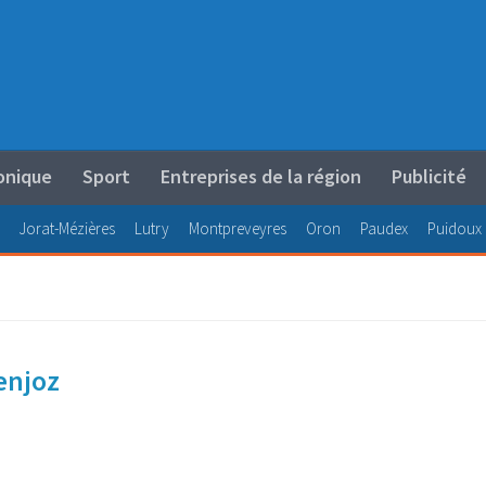
onique
Sport
Entreprises de la région
Publicité
Jorat-Mézières
Lutry
Montpreveyres
Oron
Paudex
Puidoux
enjoz