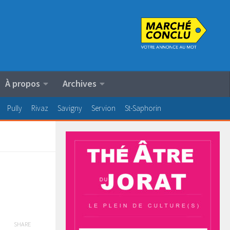
À propos
Archives
Pully
Rivaz
Savigny
Servion
St-Saphorin
SHARE