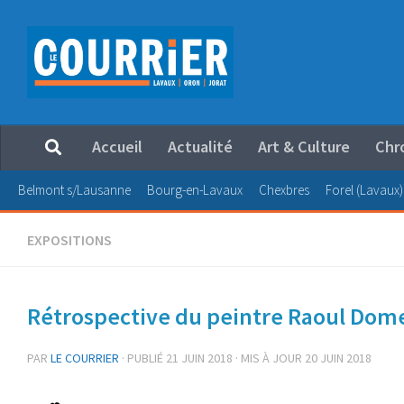
Au dessous du contenu
Accueil
Actualité
Art & Culture
Chr
Belmont s/Lausanne
Bourg-en-Lavaux
Chexbres
Forel (Lavaux)
EXPOSITIONS
Rétrospective du peintre Raoul Dom
PAR
LE COURRIER
· PUBLIÉ
21 JUIN 2018
· MIS À JOUR
20 JUIN 2018