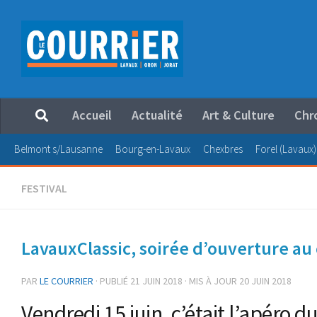
Au dessous du contenu
Accueil
Actualité
Art & Culture
Chr
Belmont s/Lausanne
Bourg-en-Lavaux
Chexbres
Forel (Lavaux)
FESTIVAL
LavauxClassic, soirée d’ouverture au
PAR
LE COURRIER
· PUBLIÉ
21 JUIN 2018
· MIS À JOUR
20 JUIN 2018
Vendredi 15 juin, c’était l’apéro 