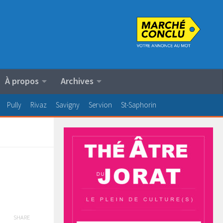
À propos
Archives
Pully
Rivaz
Savigny
Servion
St-Saphorin
SHARE