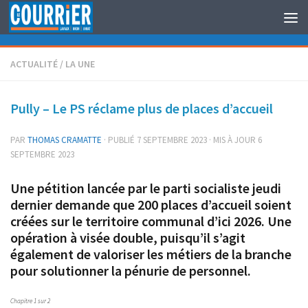
Au dessous du contenu
ACTUALITÉ
/
LA UNE
Pully – Le PS réclame plus de places d’accueil
PAR
THOMAS CRAMATTE
· PUBLIÉ
7 SEPTEMBRE 2023
· MIS À JOUR
6
SEPTEMBRE 2023
Une pétition lancée par le parti socialiste jeudi
dernier demande que 200 places d’accueil soient
créées sur le territoire communal d’ici 2026. Une
opération à visée double, puisqu’il s’agit
également de valoriser les métiers de la branche
pour solutionner la pénurie de personnel.
Chapitre 1 sur 2