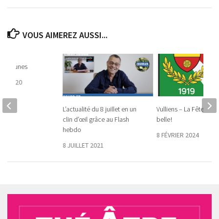
VOUS AIMEREZ AUSSI...
 communes
RE 2020
L’actualité du 8 juillet en un
Vulliens – La Fête s’a
clin d’œil grâce au Flash
belle !
hebdo
8 FÉVRIER 2024
8 JUILLET 2021