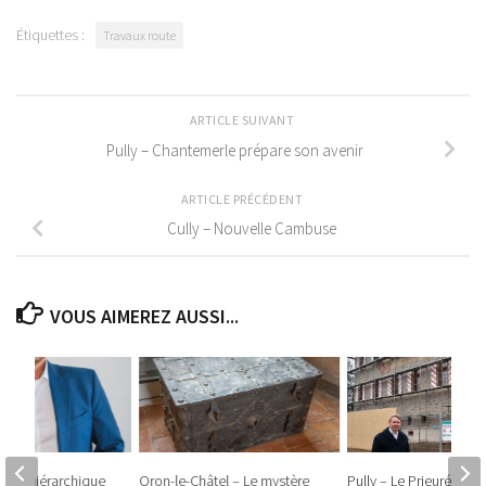
Étiquettes :
Travaux route
ARTICLE SUIVANT
Pully – Chantemerle prépare son avenir
ARTICLE PRÉCÉDENT
Cully – Nouvelle Cambuse
VOUS AIMEREZ AUSSI...
e rang hiérarchique
Oron-le-Châtel – Le mystère
Pully – Le Prieuré fait 