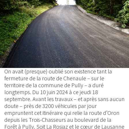
On avait (presque) oublié son existence tant la
fermeture de la route de Chenaule – sur le
territoire de la commune de Pully – a duré
longtemps. Du 10 juin 2024 à ce jeudi 18
septembre. Avant les travaux – et après sans aucun
doute – près de 3200 véhicules par jour
empruntent cet itinéraire qui relie la route d’Oron
depuis les Trois-Chasseurs au boulevard de la
Forêt à Pully. Soit La Rosiaz et le cœur de Lausanne