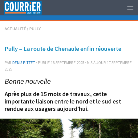
Au dessous du contenu
ACTUALITÉ
/
PULLY
Pully – La route de Chenaule enfin réouverte
PAR
DENIS PITTET
· PUBLIÉ
18 SEPTEMBRE 2025
· MIS À JOUR
17 SEPTEMBRE
2025
Bonne nouvelle
Après plus de 15 mois de travaux, cette
importante liaison entre le nord et le sud est
rendue aux usagers aujourd’hui.