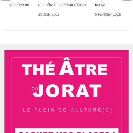
n pouvoir, c’est un
du coffre du château d’Oron
neuve
29 JUIN 2023
5 FÉVRIER 2026
025