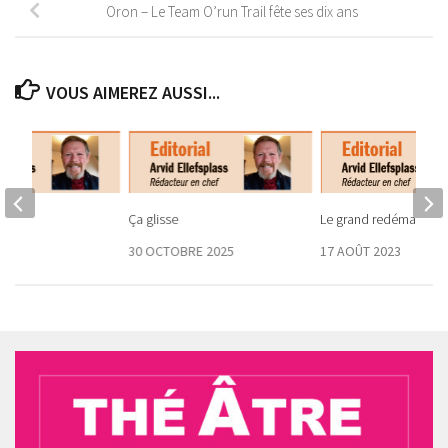
Oron – Le Team O’run Trail fête ses dix ans
VOUS AIMEREZ AUSSI...
e
Ça glisse
Le grand redémarrage
2020
30 OCTOBRE 2025
17 AOÛT 2023