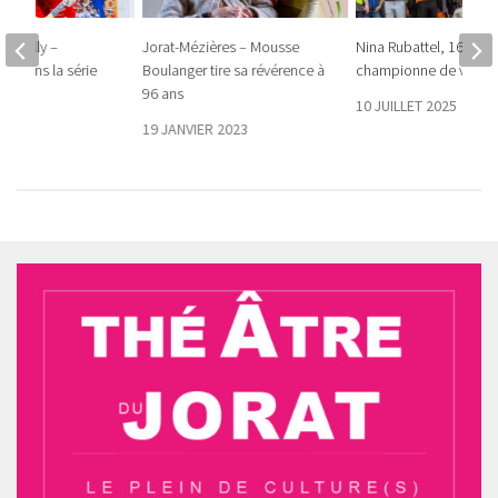
 – Pully –
Jorat-Mézières – Mousse
Nina Rubattel, 16 ans 
2-0 dans la série
Boulanger tire sa révérence à
championne de vélo tr
s
96 ans
10 JUILLET 2025
024
19 JANVIER 2023