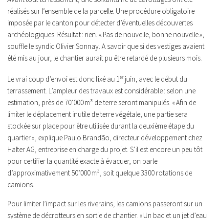
réalisés sur l’ensemble de la parcelle. Une procédure obligatoire
imposée par le canton pour détecter d’éventuelles découvertes
archéologiques. Résultat : rien.
« Pas de nouvelle, bonne nouvelle »,
souffle le syndic Olivier Sonnay. A savoir que si des vestiges avaient
été mis au jour, le chantier aurait pu être retardé de plusieurs mois.
Le vrai coup d’envoi est donc fixé au 1
er
juin, avec le début du
terrassement. L’ampleur des travaux est considérable : selon une
estimation, près de 70’000 m³ de terre seront manipulés.
« Afin de
limiter le déplacement inutile de terre végétale, une partie sera
stockée sur place pour être utilisée durant la deuxième étape du
quartier »,
explique Paulo Brandão, directeur développement chez
Halter AG, entreprise en charge du projet. S’il est encore un peu tôt
pour certifier la quantité exacte à évacuer, on parle
d’approximativement 50’000 m³, soit quelque 3300 rotations de
camions.
Pour limiter l’impact sur les riverains, les camions passeront sur un
système de décrotteurs en sortie de chantier.
« Un bac et un jet d’eau