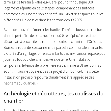
terre sur ce terrain à Palézieux-Gare, pour offrir quelque 500
logements répartis en deux étapes, comprenant des surfaces
commerciales, une maison de santé, un EMS et des espaces publics
piétonnisés. Un dossier dans les cartons depuis 2005.
Avant de pouvoir démarrer le chantier, l’arrêt de bus scolaire situé
dans le périmètre de construction a dû être déplacé et se situe
désormais à proximité du rond-point entre le chemin de l’Orée des
Bois et la route de Bossonnens. La parcelle communale attenante,
clôturée d’un grillage, offre aux enfants des environs un espace pour
jouer au foot ou chercher des vers de terre. Une installation
temporaire, le temps de la première étape, même si Olivier Sonnay
sourit :
« Tous ne voyaient pas ce projet d’un bon œil, mais cette
installation provisoire pourrait finalement être appréciée des
habitants du quartier. »
Archéologie et décrotteurs, les coulisses du
chantier
Avant tout terrassement, une soixantaine de carottages ont été