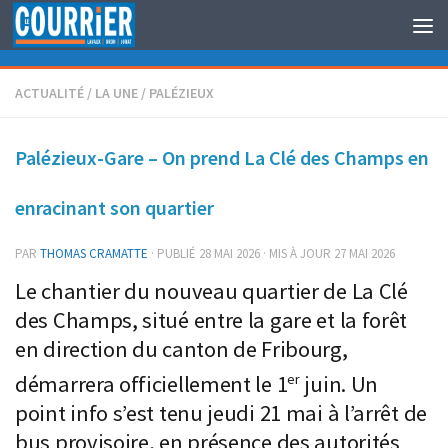
Au dessous du contenu
ACTUALITÉ
/
LA UNE
/
PALÉZIEUX
Palézieux-Gare – On prend La Clé des Champs en
enracinant son quartier
PAR
THOMAS CRAMATTE
· PUBLIÉ
28 MAI 2026
· MIS À JOUR
27 MAI 2026
Le chantier du nouveau quartier de La Clé
des Champs, situé entre la gare et la forêt
en direction du canton de Fribourg,
er
démarrera officiellement le 1
juin. Un
point info s’est tenu jeudi 21 mai à l’arrêt de
bus provisoire, en présence des autorités