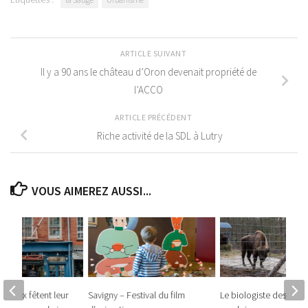
ARTICLE SUIVANT
Il y a 90 ans le château d’Oron devenait propriété de
l’ACCO
ARTICLE PRÉCÉDENT
Riche activité de la SDL à Lutry
VOUS AIMEREZ AUSSI...
 Lavaux fêtent leur
Savigny – Festival du film
Le biologiste des biso