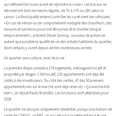
qui nettoient les roues avant de rejoindre la route ».
Les travaux se
dérouleront dans les heures légales, de 7h à 17h ou 18h selon la
saison. La Municipalité entend contrôler les va-et-vient des véhicules :
« En cas de vitesse ou de comportement inadapté des chauffeurs, des
mesures et sanctions pourront être prises et le chantier bloqué
temporairement »,
prévient Olivier Sonnay, soucieux de préserver
autant que possible la qualité de vie des actuels habitants du quartier,
dont certains y vivent depuis de très nombreuses années.
Un quartier sans voiture, avec de la vie
La première étape comptera 274 logements, mélangeant locatif et
propriété par étages. Côté locatif, 120 appartements ont déjà été
cédés à des investisseurs. Du côté des ventes, 47 des 50 premiers
appartements mis sur le marché sont déjà réservés.
« Ça marche très
bien »,
se réjouit Paulo Brandão. Les livraisons sont attendues pour
2028.
Le quartier ne sera pas uniquement résidentiel, puisqu’une maison de
santé de 1200 m², un EMS, un accueil pour la petite enfance et une