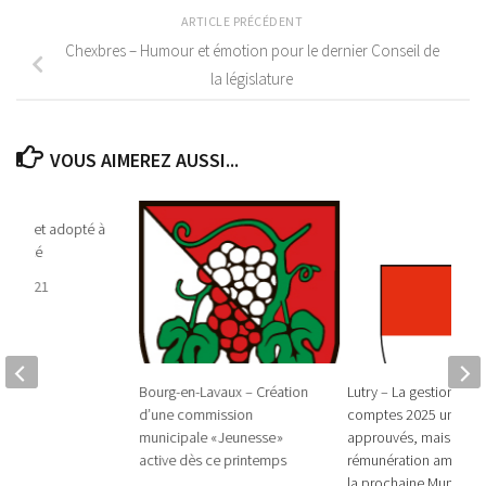
ARTICLE PRÉCÉDENT
Chexbres – Humour et émotion pour le dernier Conseil de
la législature
VOUS AIMEREZ AUSSI...
 Budget adopté à
animité
RE 2021
Bourg-en-Lavaux – Création
Lutry – La gestion et le
d’une commission
comptes 2025 unani
municipale « Jeunesse »
approuvés, mais une
active dès ce printemps
rémunération amendé
la prochaine Municipal