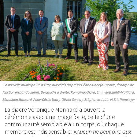
La nouvelle municipalité d’Oron aux côtés du préfet Cédric Alber (au centre, écharpe de
fonction en bandoulière). De gauche à droite : Romain Richard, Emmylou Ziehli-Maillard,
Sébastien Massard, Anne-Cécile Uldry, Olivier Sonnay, Stéphanie Jubin et Eric Ramseyer
La diacre Véronique Monnard a ouvert la
cérémonie avec une image forte, celle d’une
communauté semblable à un corps, où chaque
membre est indispensable : «
Aucun ne peut dire aux