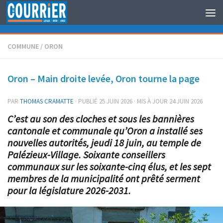
Au dessous du contenu
COMMUNE
/
ORON
Oron – Main droite levée, Oron tourne la page
PAR
THOMAS CRAMATTE
· PUBLIÉ
25 JUIN 2026
· MIS À JOUR
24 JUIN 2026
C’est au son des cloches et sous les bannières
cantonale et communale qu’Oron a installé ses
nouvelles autorités, jeudi 18 juin, au temple de
Palézieux-Village. Soixante conseillers
communaux sur les soixante-cinq élus, et les sept
membres de la municipalité ont prêté serment
pour la législature 2026-2031.