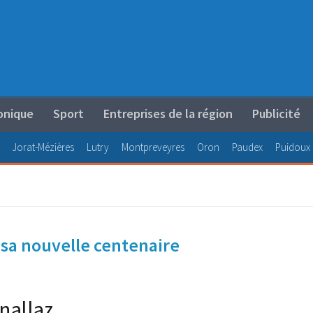
onique
Sport
Entreprises de la région
Publicité
Jorat-Mézières
Lutry
Montpreveyres
Oron
Paudex
Puidoux
 sa nouvelle centenaire
rnallaz