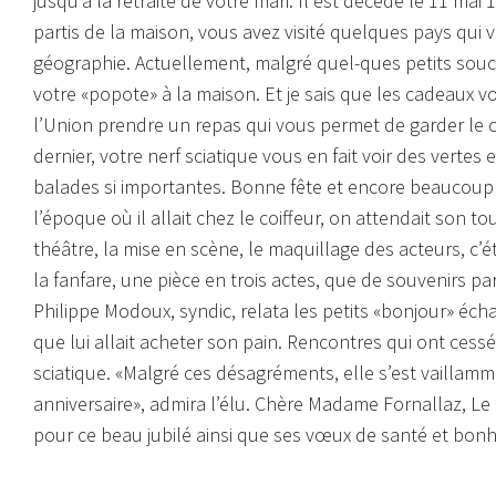
jusqu’à la retraite de votre mari. Il est décédé le 11 ma
partis de la maison, vous avez visité quelques pays qui 
géographie.
Actuellement, malgré quel-ques petits soucis
votre «popote» à la maison. Et je sais que les cadeaux v
l’Union prendre un repas qui vous permet de garder le 
dernier, votre nerf sciatique vous en fait voir des vert
balades si importantes. Bonne fête et encore beaucou
l’époque où il allait chez le coiffeur, on attendait son to
théâtre, la mise en scène, le maquillage des acteurs, c’é
la fanfare, une pièce en trois actes, que de souvenirs p
Philippe Modoux, syndic, relata les petits «bonjour» éch
que lui allait acheter son pain. Rencontres qui ont ces
sciatique. «Malgré ces désagréments, elle s’est vaillam
anniversaire», admira l’élu. Chère Madame Fornallaz, Le 
pour ce beau jubilé ainsi que ses vœux de santé et bon