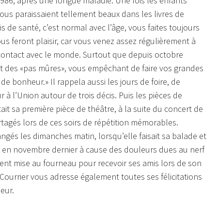
i 1986, après une longue maladie. Une fois les enfants
vous paraissaient tellement beaux dans les livres de
 de santé, c’est normal avec l’âge, vous faites toujours
ous feront plaisir, car vous venez assez régulièrement à
contact avec le monde. Surtout que depuis octobre
es et des «pas mûres», vous empêchant de faire vos grandes
p de bonheur.»
Il rappela aussi les jours de foire, de
ur à l’Union autour de trois décis. Puis les pièces de
tait sa première pièce de théâtre, à la suite du concert de
artagés lors de ces soirs de répétition mémorables.
angés les dimanches matin, lorsqu’elle faisait sa balade et
sé en novembre dernier à cause des douleurs dues au nerf
ment mise au fourneau pour recevoir ses amis lors de son
Courrier vous adresse également toutes ses félicitations
heur.