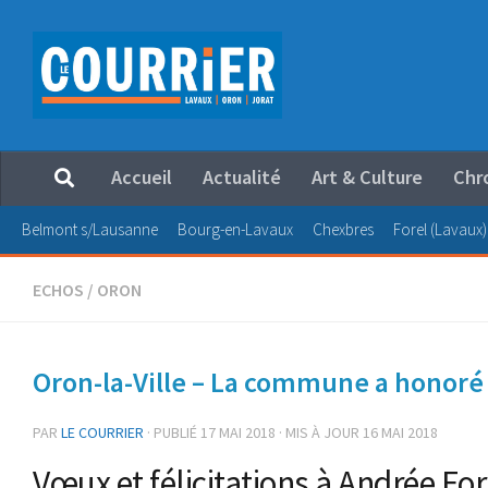
Au dessous du contenu
Accueil
Actualité
Art & Culture
Chr
Belmont s/Lausanne
Bourg-en-Lavaux
Chexbres
Forel (Lavaux)
ECHOS
/
ORON
Oron-la-Ville – La commune a honoré
PAR
LE COURRIER
· PUBLIÉ
17 MAI 2018
· MIS À JOUR
16 MAI 2018
Vœux et félicitations à Andrée Fo