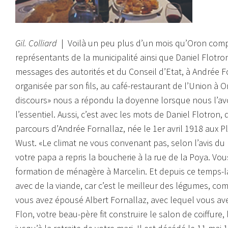
Gil. Colliard
| Voilà un peu plus d’un mois qu’Oron compt
représentants de la municipalité ainsi que Daniel Flotron,
messages des autorités et du Conseil d’Etat, à Andrée Fo
organisée par son fils, au café-restaurant de l’Union à Or
discours»
nous a répondu la doyenne lorsque nous l’avo
l’essentiel. Aussi, c’est avec les mots de Daniel Flotron,
parcours d’Andrée Fornallaz, née le 1er avril 1918 aux 
Wust.
«Le climat ne vous convenant pas, selon l’avis du 
votre papa a repris la boucherie à la rue de la Poya.
Vous
formation de ménagère à Marcelin. Et depuis ce temps-là,
avec de la viande, car c’est le meilleur des légumes, co
vous avez épousé Albert Fornallaz, avec lequel vous avez
Flon, votre beau-père fit construire le salon de coiffure