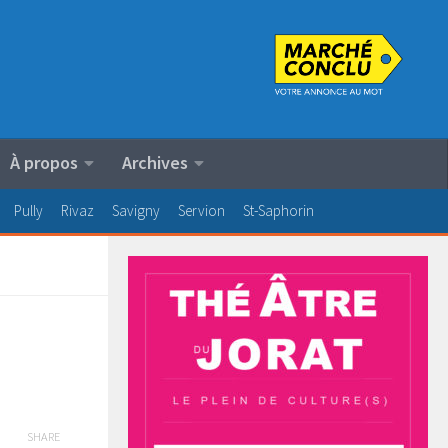
À propos
Archives
Pully
Rivaz
Savigny
Servion
St-Saphorin
SHARE