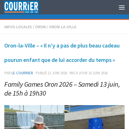
Au dessous du contenu
INFOS LOCALES
/
ORON
/
ORON-LA-VILLE
Oron-la-Ville – « Il n’y a pas de plus beau cadeau
pourun enfant que de lui accorder du temps »
PAR
LE COURRIER
· PUBLIÉ
11 JUIN 2026
· MIS À JOUR
10 JUIN 2026
Family Games Oron 2026 – Samedi 13 juin,
de 15h à 19h30
mité des Fa