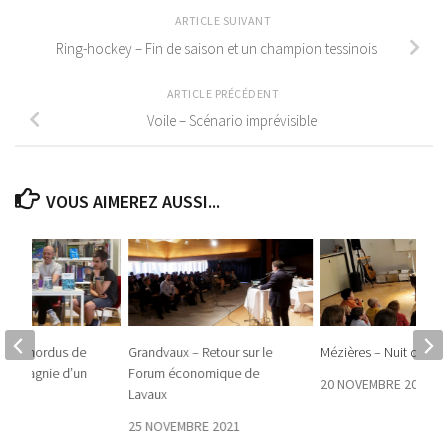
ARTICLE SUIVANT
Ring-hockey – Fin de saison et un champion tessinois
ARTICLE PRÉCÉDENT
Voile – Scénario imprévisible
VOUS AIMEREZ AUSSI...
 Des mordus de
Grandvaux – Retour sur le
Mézières – Nuit du Co
 compagnie d’un
Forum économique de
20 NOVEMBRE 2025
ain
Lavaux
3
25 NOVEMBRE 2021