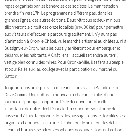
repas organisés par les bénévoles des sociétés. La manifestation
prendra fin vers 17h. Le programme ne différera pas, dans les
grandes lignes, des autres éditions. Deux rétrobus et deux minibus
sillonneront le circuit des onze localités (env. 30 km) pour permettre
aux visiteurs d’effectuer le parcours gratuitement. Il n’y aura pas
d’animation à Oron-le-Châtel, vu le marché artisanal au château, ni à
Bussigny-sur-Oron, mais les bus s’y arrêteront pour embarquer et
débarquer les habitants. A Châtillens, l’accueil se tiendra au terril,
vestige bien connu des mines. Pour Oron-la-Ville, il se fera au temple
et pour Palézieux, au collège avec la participation du marché du
Battoir.
Toujours dans un esprit rassembleur et convivial, la Balade des «
Onze Comme Une » offrira à nouveau à chacun, en plus d’une
journée de partage, l’opportunité de découvrir une facette
importante de notre identité locale. Un concours sous forme de
passeport à faire tamponner lors des passages dans les localités sera
organisé et donnera lieu à une distribution de prix. Tous les détails,
menus et horaires se retrouveront dans nos pages, lors de l’édition