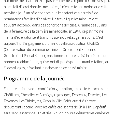
aux mines de charbon. Si le passé minier de la région d’Oron s’est peu
à peu fait discret dans les mémoires, il n’en reste pas moins que cette
activité a joué un rôle économique important et a permis à de
nombreuses familles d’en vivre. Un travail que les mineurs ont
souvent accompli dans des conditions difficiles. A l’aube des 80 ans
de la fermeture de la dernière mine locale, en 1947, ce patrimoine
mérite d’être valorisé et transmis aux nouvelles générations. C’est
aujourd’hui l’engagement d’une nouvelle association CPaMOr
(Conservation du patrimoine minier d’Oron), dont Fabienne
Godefroid et Pascal Kindler, passionnés, ont œuvré à la création de
panneaux didactiques, qui seront disposés pour la manifestation, au
fil des villages, dévoilant la richesse de ce passé minier.
Programme de la journée
En partenariat avec le comité d’organisation, les sociétés locales de
Châtillens, Chesalles et Bussigny regroupés, Ecoteaux, Essertes, Les
Tavernes, Les Thioleyres, Oron-la-Ville, Palézieux et Vuibroye
débuteront l’accueil avec les cafés-croissants de 9h à 11h. L’apéritif
sera servi à partir de 11h et dès 12h, on pourra déguster les différents