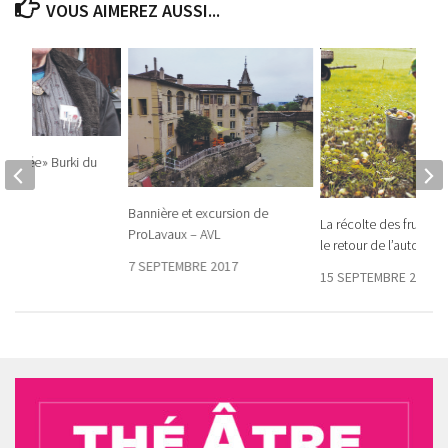
VOUS AIMEREZ AUSSI...
aussée » Burki du
Oron
Bannière et excursion de
021
La récolte des fruits 
ProLavaux – AVL
le retour de l’automne
7 SEPTEMBRE 2017
15 SEPTEMBRE 2016