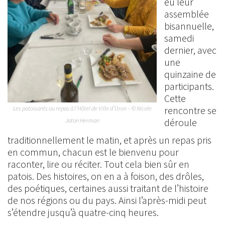
eu leur
assemblée
bisannuelle,
samedi
dernier, avec
une
quinzaine de
participants.
Cette
rencontre se
Les patoisants au repas à l’Hôtel de Ville d’Oron – © Nicole
déroule
Jaton Herman
traditionnellement le matin, et après un repas pris
en commun, chacun est le bienvenu pour
raconter, lire ou réciter. Tout cela bien sûr en
patois. Des histoires, on en a à foison, des drôles,
des poétiques, certaines aussi traitant de l’histoire
de nos régions ou du pays. Ainsi l’après-midi peut
s’étendre jusqu’à quatre-cinq heures.