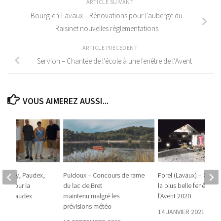
ARTICLE SUIVANT
Bourg-en-Lavaux – Rénovations pour l’auberge du
Raisinet nouvelles règlementations
ARTICLE PRÉCÉDENT
Servion – Chantée de l’école à une fenêtre de l’Avent
VOUS AIMEREZ AUSSI...
on Pully, Paudex,
Puidoux – Concours de rame
Forel (Lavaux) – Conc
PB) pour la
du lac de Bret
la plus belle fenêtre d
ois à Paudex
maintenu malgré les
l’Avent 2020
prévisions météo
023
14 JANVIER 2021