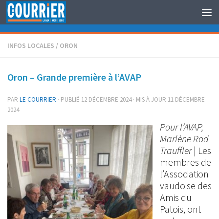
Au dessous du contenu
INFOS LOCALES
/
ORON
Oron – Grande première à l’AVAP
PAR
LE COURRIER
· PUBLIÉ
12 DÉCEMBRE 2024
· MIS À JOUR
11 DÉCEMBRE
2024
Pour l’AVAP,
Marlène Rod
Trauffler
| Les
membres de
l’Association
vaudoise des
Amis du
Patois, ont