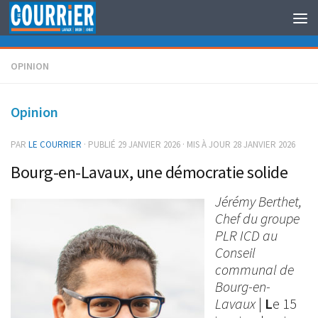
Au dessous du contenu
OPINION
Opinion
PAR
LE COURRIER
· PUBLIÉ
29 JANVIER 2026
· MIS À JOUR
28 JANVIER 2026
Bourg-en-Lavaux, une démocratie solide
Jérémy Berthet,
Chef du groupe
PLR ICD au
Conseil
communal de
Bourg-en-
Lavaux
|
L
e 15