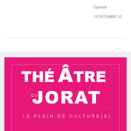
ions…
Opinion
2018
10 DÉCEMBRE 2020