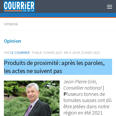
Au dessous du contenu
OPINION
Opinion
PAR
LE COURRIER
· PUBLIÉ
23 MARS 2023
· MIS À JOUR
22 MARS 2023
Produits de proximité : après les paroles,
les actes ne suivent pas
J
ean-Pierre Grin,
Conseiller national
|
P
lusieurs tonnes de
tomates suisses ont dû
être jetées dans notre
région en été 2021