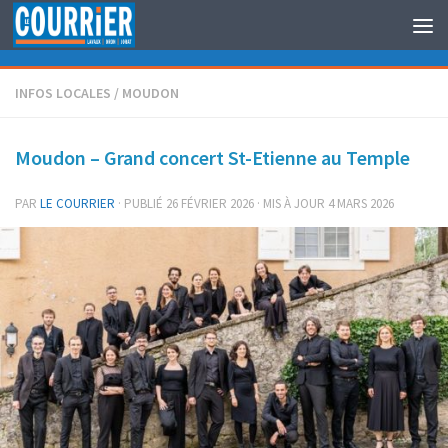
Au dessous du contenu
INFOS LOCALES
/
MOUDON
Moudon – Grand concert St-Etienne au Temple
PAR
LE COURRIER
· PUBLIÉ
26 FÉVRIER 2026
· MIS À JOUR
4 MARS 2026