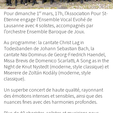
Pour dimanche 1
mars, 17h, l’Association Pour St-
er
Etienne engage l’Ensemble Vocal Evohé de
Lausanne avec 4 solistes, accompagnés par
l’orchestre Ensemble Baroque de Joux.
Au programme : la cantate Christ Lag in
Todesbanden de Johann Sebastian Bach, la
cantate Nisi Dominus de Georg-Friedrich Haendel,
Missa Brevis de Domenico Scarlatti, A Song as in the
Night de Knut Nystedt (moderne, style classique) et
Miserere de Zoltán Kodály (moderne, style
classique).
Un superbe concert de haute qualité, rayonnant
des émotions intenses et sensibles, ainsi que des
nuances fines avec des harmonies profondes.
Plus de 40 choristes, solistes et musiciens nous