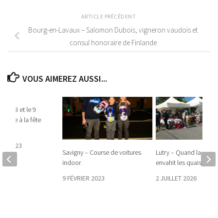
ARTICLE PRÉCÉDENT
Bourg-en-Lavaux – Salomon Dubois, vigneron vaudois et
consul honoraire de Finlande
VOUS AIMEREZ AUSSI...
– Le 8 et le 9
place à la fête
ge
RE 2023
Savigny – Course de voitures
Lutry – Quand la foule
indoor
envahit les quais
9 FÉVRIER 2023
2 JUILLET 2026