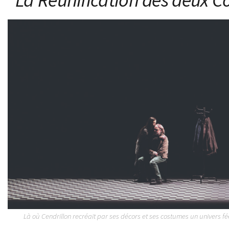
Là où
Cendrillon
recréait par ses décors et ses costumes un univers f