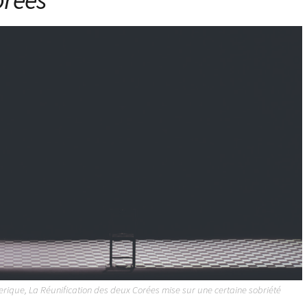
éerique,
La Réunification des deux Corées
mise sur une certaine sobriété