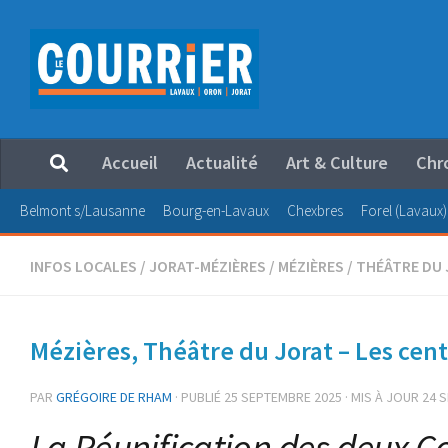
Au dessous du contenu
Accueil
Actualité
Art & Culture
Chr
Belmont s/Lausanne
Bourg-en-Lavaux
Chexbres
Forel (Lavaux)
INFOS LOCALES
/
JORAT-MÉZIÈRES
/
MÉZIÈRES
/
THÉÂTRE DU
Mézières, Théâtre du Jorat – Les cen
PAR
GRÉGOIRE DE RHAM
· PUBLIÉ
25 SEPTEMBRE 2025
· MIS À JOUR
24 
La Réunification des deux C