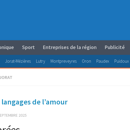
onique
Sport
Entreprises de la région
Publicité
Jorat-Mézières
Lutry
Montpreveyres
Oron
Paudex
Puidoux
 JORAT
t langages de l’amour
SEPTEMBRE 2025
orées