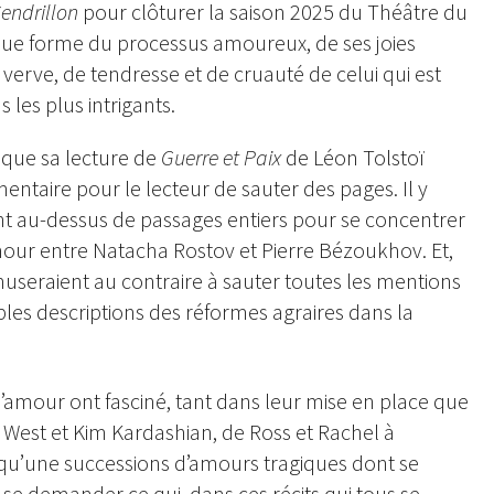
endrillon
pour clôturer la saison 2025 du Théâtre du
due forme du processus amoureux, de ses joies
verve, de tendresse et de cruauté de celui qui est
es plus intrigants.
que sa lecture de
Guerre et Paix
de Léon Tolstoï
entaire pour le lecteur de sauter des pages. Il y
nt au-dessus de passages entiers pour se concentrer
e d’amour entre Natacha Rostov et Pierre Bézoukhov. Et,
museraient au contraire à sauter toutes les mentions
bles descriptions des réformes agraires dans la
 d’amour ont fasciné, tant dans leur mise en place que
 West et Kim Kardashian, de Ross et Rachel à
it qu’une successions d’amours tragiques dont se
 se demander ce qui, dans ces récits qui tous se