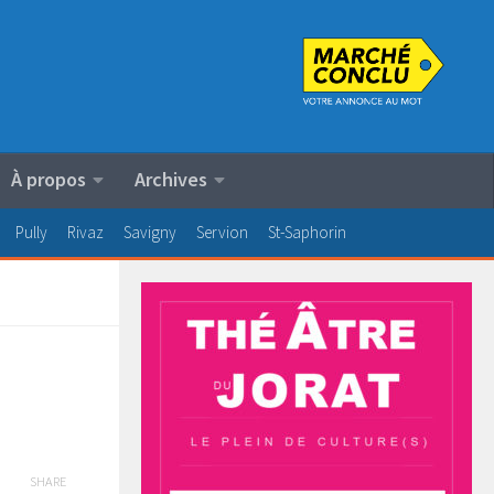
À propos
Archives
Pully
Rivaz
Savigny
Servion
St-Saphorin
SHARE