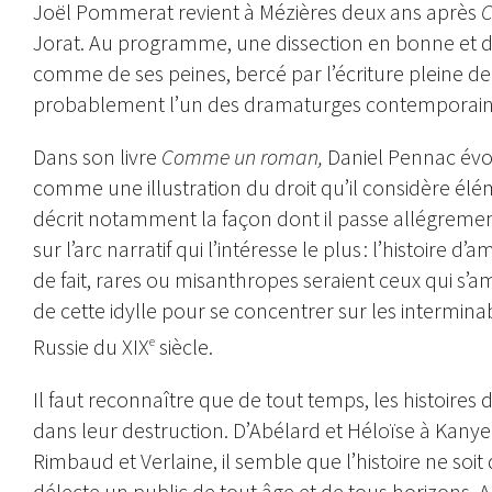
Joël Pommerat revient à Mézières deux ans après
C
Jorat. Au programme, une dissection en bonne et 
comme de ses peines, bercé par l’écriture pleine de 
probablement l’un des dramaturges contemporains l
Dans son livre
Comme un roman,
Daniel Pennac évo
comme une illustration du droit qu’il considère élém
décrit notamment la façon dont il passe allégreme
sur l’arc narratif qui l’intéresse le plus : l’histoir
de fait, rares ou misanthropes seraient ceux qui s’a
de cette idylle pour se concentrer sur les intermina
Russie du XIX
siècle.
e
Il faut reconnaître que de tout temps, les histoires
dans leur destruction. D’Abélard et Héloïse à Kanye
Rimbaud et Verlaine, il semble que l’histoire ne so
délecte un public de tout âge et de tous horizons. A