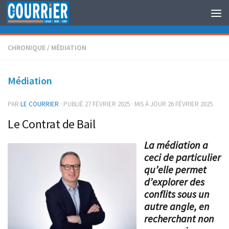
Au dessous du contenu
CHRONIQUE
/
MÉDIATION
Médiation
PAR
LE COURRIER
· PUBLIÉ
27 FÉVRIER 2025
· MIS À JOUR
26 FÉVRIER 2025
Le Contrat de Bail
La médiation a
ceci de particulier
qu’elle permet
d’explorer des
conflits sous un
autre angle, en
recherchant non