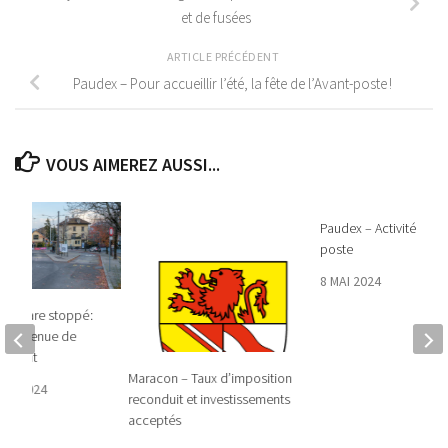
et de fusées
ARTICLE PRÉCÉDENT
Paudex – Pour accueillir l’été, la fête de l’Avant-poste !
VOUS AIMEREZ AUSSI...
Paudex – Activités de l
poste
8 MAI 2024
jet phare stoppé :
 et l’avenue de
endront
Maracon – Taux d’imposition
RE 2024
reconduit et investissements
acceptés