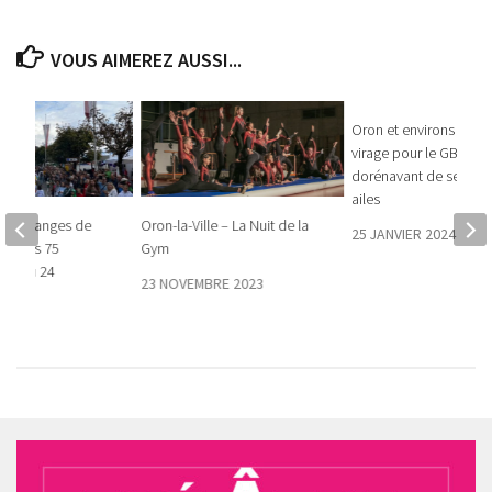
VOUS AIMEREZ AUSSI...
Oron et environs – Gr
virage pour le GBOM q
dorénavant de ses pr
ailes
s vendanges de
Oron-la-Ville – La Nuit de la
25 JANVIER 2024
lera ses 75
Gym
 22 au 24
23 NOVEMBRE 2023
!
3