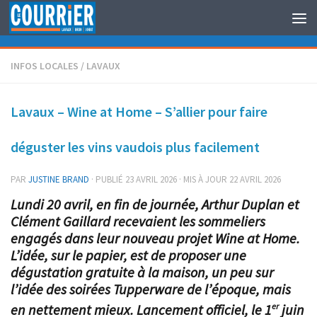
Au dessous du contenu
INFOS LOCALES
/
LAVAUX
Lavaux – Wine at Home – S’allier pour faire
déguster les vins vaudois plus facilement
PAR
JUSTINE BRAND
· PUBLIÉ
23 AVRIL 2026
· MIS À JOUR
22 AVRIL 2026
Lundi 20 avril, en fin de journée, Arthur Duplan et
Clément Gaillard recevaient les sommeliers
engagés dans leur nouveau projet Wine at Home.
L’idée, sur le papier, est de proposer une
dégustation gratuite à la maison, un peu sur
l’idée des soirées Tupperware de l’époque, mais
en nettement mieux. Lancement officiel, le 1
juin
er