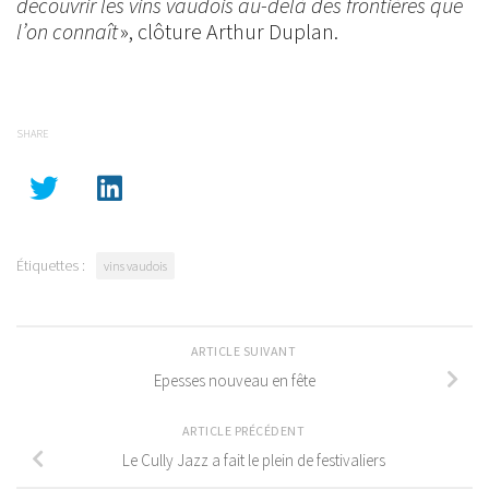
découvrir les vins vaudois au-delà des frontières que
l’on connaît
», clôture Arthur Duplan.
SHARE
Étiquettes :
vins vaudois
ARTICLE SUIVANT
Epesses nouveau en fête
ARTICLE PRÉCÉDENT
Le Cully Jazz a fait le plein de festivaliers