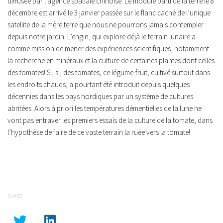
diffusée par l’agence spatiale chinoise.
Le module parti de la terre le 8
décembre est arrivé le 3 janvier passée sur le flanc caché de l’unique
satellite de la mère terre que nous ne pourrons jamais contempler
depuis notre jardin.
L’engin, qui explore déjà le terrain lunaire a
comme mission de mener des expériences scientifiques, notamment
la recherche en minéraux et la culture de certaines plantes dont celles
des tomates! Si, si, des tomates, ce légume-fruit, cultivé surtout dans
les endroits chauds, a pourtant été introduit depuis quelques
décennies dans les pays nordiques par un système de cultures
abritées. Alors à priori les températures démentielles de la lune ne
vont pas entraver les premiers essais de la culture de la tomate, dans
l’hypothèse de faire de ce vaste terrain la ruée vers la tomate!
SHARE