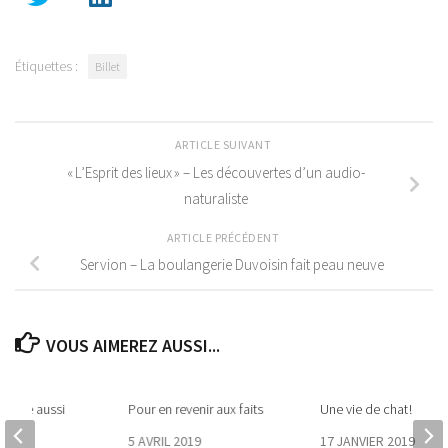
Étiquettes :
Billet
ARTICLE SUIVANT
« L’Esprit des lieux » – Les découvertes d’un audio-
naturaliste
ARTICLE PRÉCÉDENT
Servion – La boulangerie Duvoisin fait peau neuve
VOUS AIMEREZ AUSSI...
d’être aussi
Pour en revenir aux faits
Une vie de chat !
5 AVRIL 2019
17 JANVIER 2019