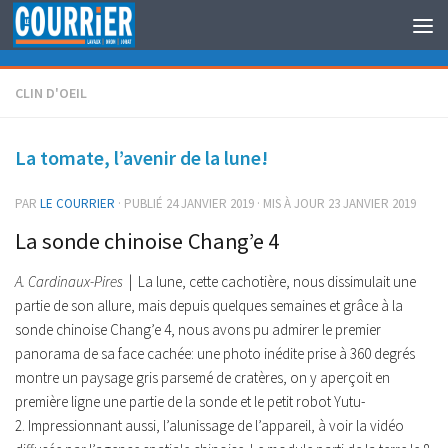
Au dessous du contenu
CLIN D'OEIL
La tomate, l’avenir de la lune!
PAR
LE COURRIER
· PUBLIÉ
24 JANVIER 2019
· MIS À JOUR
23 JANVIER 2019
La sonde chinoise Chang’e 4
A. Cardinaux-Pires
| La lune, cette cachotière, nous dissimulait une
partie de son allure, mais depuis quelques semaines et grâce à la
sonde chinoise Chang’e 4, nous avons pu admirer le premier
panorama de sa face cachée: une photo inédite prise à 360 degrés
montre un paysage gris parsemé de cratères, on y aperçoit en
première ligne une partie de la sonde et le petit robot Yutu-
2. Impressionnant aussi, l’alunissage de l’appareil, à voir la vidéo