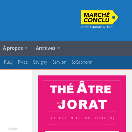
À propos
Archives
Pully
Rivaz
Savigny
Servion
St-Saphorin
SHARE