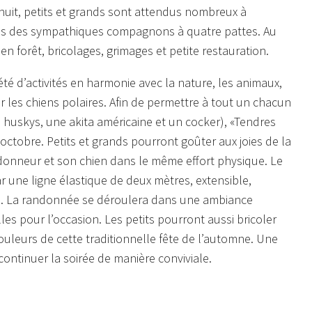
nuit, petits et grands sont attendus nombreux à
ès des sympathiques compagnons à quatre pattes. Au
 forêt, bricolages, grimages et petite restauration.
été d’activités en harmonie avec la nature, les animaux,
r les chiens polaires. Afin de permettre à tout un chacun
8 huskys, une akita américaine et un cocker), «Tendres
octobre. Petits et grands pourront goûter aux joies de la
donneur et son chien dans le même effort physique. Le
par une ligne élastique de deux mètres, extensible,
cs. La randonnée se déroulera dans une ambiance
lles pour l’occasion. Les petits pourront aussi bricoler
ouleurs de cette traditionnelle fête de l’automne. Une
continuer la soirée de manière conviviale.