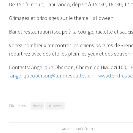
De 15h à minuit, Cani-rando, départ à 15h30, 16h30, 17h30
Grimages et bricolages sur le thème Halloween
Bar et restauration (soupe à la courge, raclette et sauci
Venez nombreux rencontrer les chiens polaires de «Tend
repartirez avec des étoiles plein les yeux et des souvenir
Contacts:
Angélique Oberson, Chemin de Hiaudzi 100, 16
angeliqueoberson@tendrespattes.ch
–
www.tendrespat
Étiquettes :
chiens
Halloween
ARTICLE PRÉCÉDENT