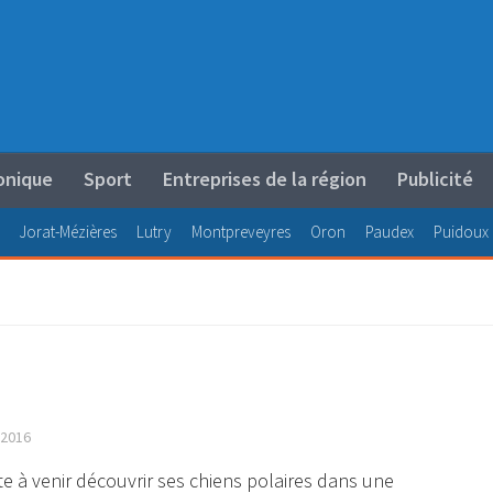
onique
Sport
Entreprises de la région
Publicité
Jorat-Mézières
Lutry
Montpreveyres
Oron
Paudex
Puidoux
2016
e à venir découvrir ses chiens polaires dans une