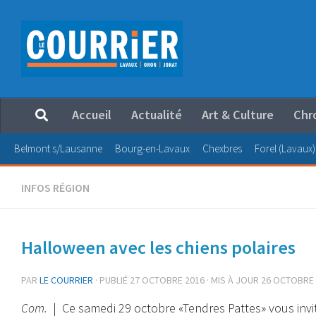
Au dessous du contenu
Accueil
Actualité
Art & Culture
Chr
Belmont s/Lausanne
Bourg-en-Lavaux
Chexbres
Forel (Lavaux)
INFOS RÉGION
Halloween avec les chiens polaires
PAR
LE COURRIER
· PUBLIÉ
27 OCTOBRE 2016
· MIS À JOUR
26 OCTOBRE 
Com.
| Ce samedi 29 octobre «Tendres Pattes» vous invit