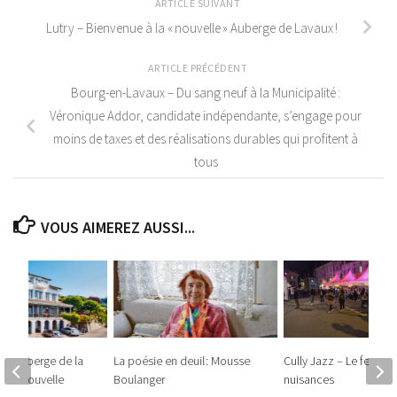
ARTICLE SUIVANT
Lutry – Bienvenue à la « nouvelle » Auberge de Lavaux !
ARTICLE PRÉCÉDENT
Bourg-en-Lavaux – Du sang neuf à la Municipalité :
Véronique Addor, candidate indépendante, s’engage pour
moins de taxes et des réalisations durables qui profitent à
tous
VOUS AIMEREZ AUSSI...
– L’Auberge de la
La poésie en deuil : Mousse
Cully Jazz – Le festival
 une nouvelle
Boulanger
nuisances