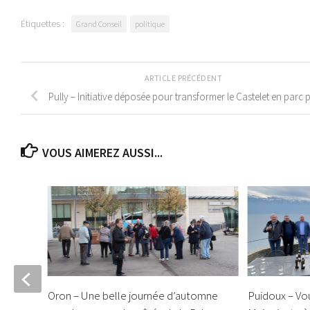
Étiquettes :
Grand Conseil
politique
ARTICLE PRÉCÉDENT
Pully – Initiative déposée pour transformer le Castelet en parc 
VOUS AIMEREZ AUSSI...
lus
Oron – Une belle journée d’automne
Puidoux – Vou