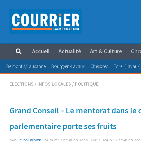
Au dessous du contenu
Accueil
Actualité
Art & Culture
Chr
Belmont s/Lausanne
Bourg-en-Lavaux
Chexbres
Forel (Lavaux)
ELECTIONS
/
INFOS LOCALES
/
POLITIQUE
Grand Conseil – Le mentorat dans le 
parlementaire porte ses fruits
PAR
LE COURRIER
· PUBLIÉ
12 FÉVRIER 2026
· MIS À JOUR
11 FÉVRIER 202