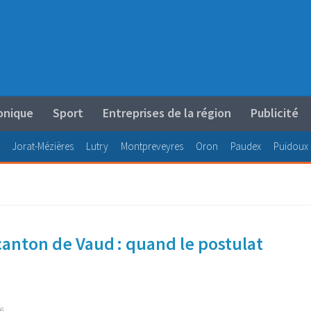
onique
Sport
Entreprises de la région
Publicité
Jorat-Mézières
Lutry
Montpreveyres
Oron
Paudex
Puidoux
canton de Vaud : quand le postulat
6