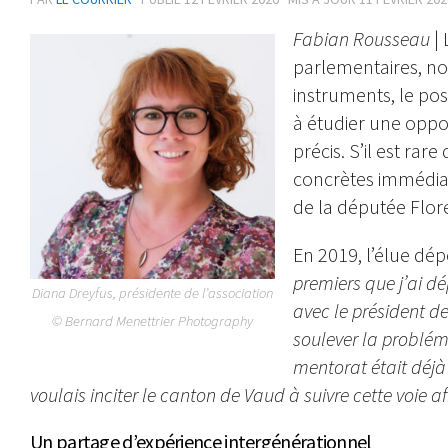
Fabian Rousseau
| 
parlementaires, no
instruments, le post
à étudier une oppor
précis. S’il est r
concrètes immédiates
de la députée Flor
En 2019, l’élue dép
premiers que j’ai dé
Diana Dreyfus, présidente de l’association
avec le président d
© Bernard Menettrier Photography
soulever la probléma
mentorat était déjà 
voulais inciter le canton de Vaud à suivre cette voie af
Un partage d’expérience intergénérationnel