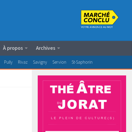
À propos
Archives
Pully
Rivaz
Savigny
Servion
St-Saphorin